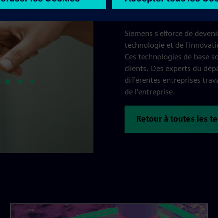
Siemens Core Techno
Siemens s'efforce de deveni
technologie et de l'innovat
Ces technologies de base so
clients. Des experts du dé
différentes entreprises trav
de l'entreprise.
Retour à toutes les 