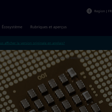
Region
|
FR
Écosystème
Rubriques et aperçus
us afficher la version originale en anglais?
ment
Technologies de base
Circuits et électronique