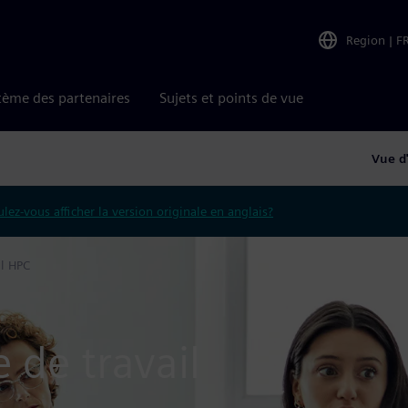
Region
|
F
tème des partenaires
Sujets et points de vue
Vue d
lez-vous afficher la version originale en anglais?
il HPC
 de travail