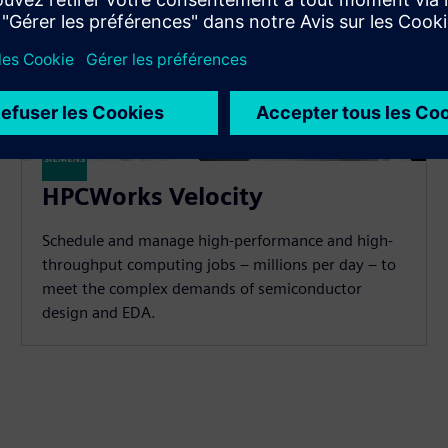
HPCWorks Velocity
Schedule and manage high-performance and high-
throughput computing jobs – millions per day – to
meet the complex demands of semiconductor
design and EDA.