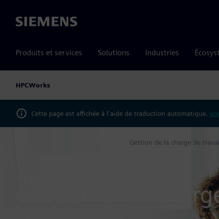
Siemens
Produits et services
Solutions
Industries
Écosys
HPCWorks
Cette page est affichée à l'aide de traduction automatique.
Vou
Produits
HPCWorks
Gestion de la charge de trava
Home
HPCWORKS
Gestion de la charge