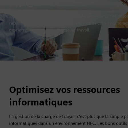
HPC
Activez la planification des tâches axée sur la valeur et obte
rapidement
par
optimiser vos ressources de calcul haute p
gestion puissante de la charge de travail.
Optimisez vos ressources
informatiques
La gestion de la charge de travail, c'est plus que la simple p
informatiques dans un environnement HPC. Les bons outils 