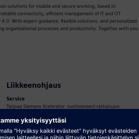
ion solutions for mobile and secure working, based in
reliable connectivity, efficient management of IT and OT
 4.0. With expert guidance, flexible solutions, and personalized
ing organizational processes and productivity. Together with you
Liikkeenohjaus
Service
Tarjoaa Siemens Xcelerator -tuotteeseen/-ratkaisuun
palvelun, joka auttaa asiakasta ottamaan sen käyttöön,
integroimaan, käyttämään tai ylläpitämään sitä