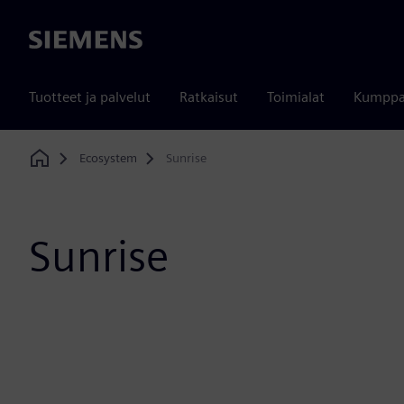
Siemens
Tuotteet ja palvelut
Ratkaisut
Toimialat
Kumppa
Ecosystem
Sunrise
Home
Sunrise