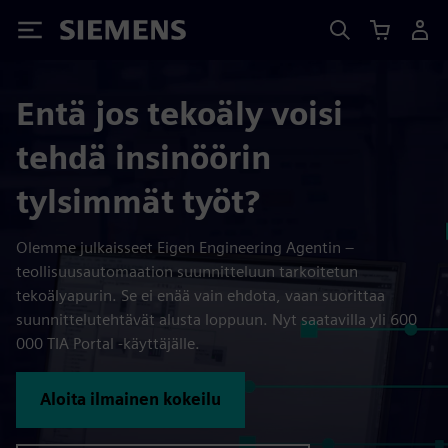
Siemens
Entä jos tekoäly voisi
tehdä insinöörin
tylsimmät työt?
Olemme julkaisseet Eigen Engineering Agentin –
teollisuusautomaation suunnitteluun tarkoitetun
tekoälyapurin. Se ei enää vain ehdota, vaan suorittaa
suunnittelutehtävät alusta loppuun. Nyt saatavilla yli 600
000 TIA Portal -käyttäjälle.
Aloita ilmainen kokeilu