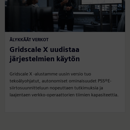
ÄLYKKÄÄT VERKOT
Gridscale X uudistaa
järjestelmien käytön
Gridscale X -alustamme uusin versio tuo
tekoälyohjatut, autonomiset ominaisuudet PSS®E-
siirtosuunnitteluun nopeuttaen tutkimuksia ja
laajentaen verkko-operaattorien tiimien kapasiteettia.