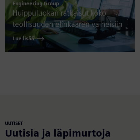
Engineering Group
Huippuluokan ratkaisut koko
teollisuuden elinkaaren vaiheisiin
Lue lisää
UUTISET
Uutisia ja läpimurtoja