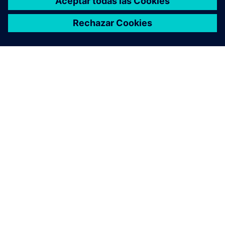
¿Qué es la modernización
lingüística de SAS?
¿Por qué las empresas
deberían modernizar sus
análisis de SAS?
¿Pueden las empresas
modernizar la analítica de SAS
sin empezar de nuevo?
¿Cómo se pueden conservar