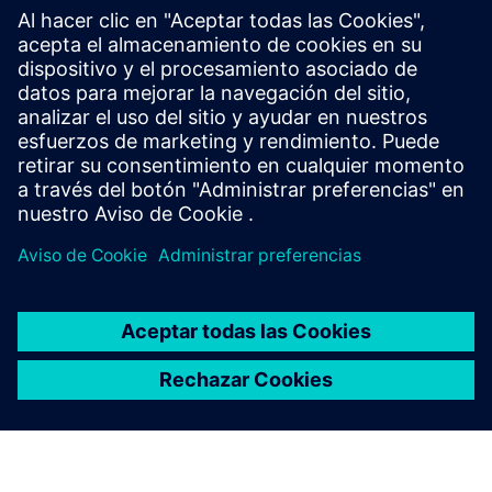
Industria:
Automoción y transporte
Ubicación:
Saint-Jérôme, Quebec , Canada
Siemens Software:
Simcenter Amesim
Leer