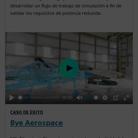
desarrollar un flujo de trabajo de simulación a fin de
validar los requisitos de potencia reducida.
P
l
a
y
05:25
P
M
S
P
E
CASO DE ÉXITO
l
u
e
I
n
Bye Aerospace
a
t
t
P
t
y
e
t
e
i
r