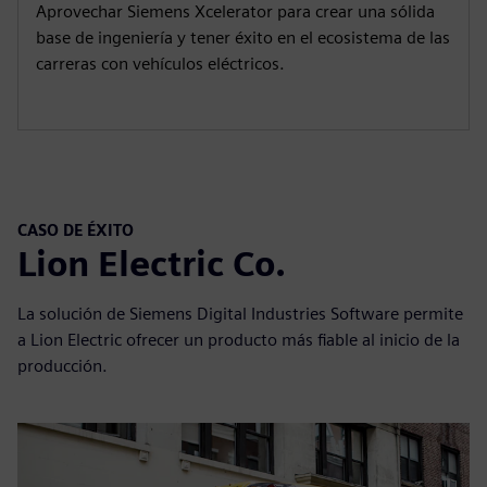
i
r
Aprovechar Siemens Xcelerator para crear una sólida
base de ingeniería y tener éxito en el ecosistema de las
n
f
carreras con vehículos eléctricos.
g
u
s
l
l
s
c
r
CASO DE ÉXITO
e
Lion Electric Co.
e
n
La solución de Siemens Digital Industries Software permite
a Lion Electric ofrecer un producto más fiable al inicio de la
producción.