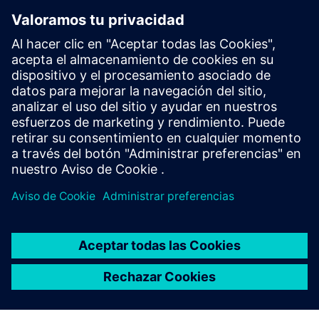
STRUCTURAL ANALYSIS FOR AEC
Simcenter S-Frame Foundation
Structural design software for deep and shallow
foundation analysis and design, supporting civil,
structural and geotechnical engineers.