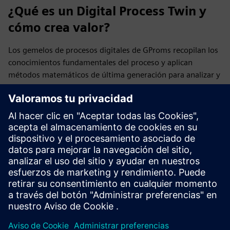
¿Qué es un Digital Process Twin y
cómo crea valor?
Los gemelos de procesos digitales de GProms recopilan los
conocimientos fundamentales del proceso y aplican
métodos matemáticos de última generación para analizar y
optimizar el diseño o la operación del proceso de forma
rápida y precisa.
Optimizar el diseño del proceso o del producto puede fijar
el valor a lo largo de la vida útil de la producción, lo que
asciende a miles de millones de dólares en algunos casos.
La optimización de la operación de una planta crea valor
continuo a través de la mejora del rendimiento y la
eficiencia.
¿Cómo ayudan los GProms a
optimizar las operaciones de la