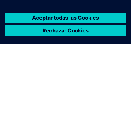
planta?
Los GProms utilizan gemelos digitales de alta fidelidad para
simular las condiciones reales del proceso. Estos modelos
matemáticos del proceso físico, combinados con los datos
históricos y en tiempo real de la planta, ayudan a los
operadores a obtener una mejor visibilidad del estado de
los equipos, a predecir las necesidades de mantenimiento y
a tomar decisiones más rápidas e informadas cuando las
condiciones cambian.