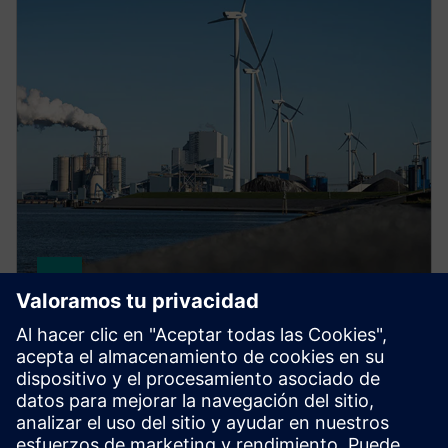
gPROMS for sustainability
Use Digital Twins to accelerate low-carbon process
innovation. Systematically explore designs and
reduce pilot costs to bring sustainable processes to
market faster.