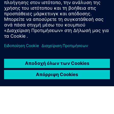
Κατεβάστε
Εγχειρίδιο οδηγιών GMSG-GCB (Αγγλικά)
Φυλλάδιο GMSG-GCB