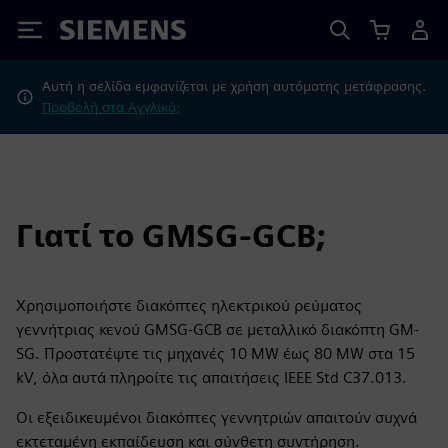
Siemens
Αυτή η σελίδα εμφανίζεται με χρήση αυτόματης μετάφρασης.
Προβολή στα Αγγλικά;
Γιατί το GMSG-GCB;
Χρησιμοποιήστε διακόπτες ηλεκτρικού ρεύματος
γεννήτριας κενού GMSG-GCB σε μεταλλικό διακόπτη GM-
SG. Προστατέψτε τις μηχανές 10 MW έως 80 MW στα 15
kV, όλα αυτά πληροίτε τις απαιτήσεις IEEE Std C37.013.
Οι εξειδικευμένοι διακόπτες γεννητριών απαιτούν συχνά
εκτεταμένη εκπαίδευση και σύνθετη συντήρηση.