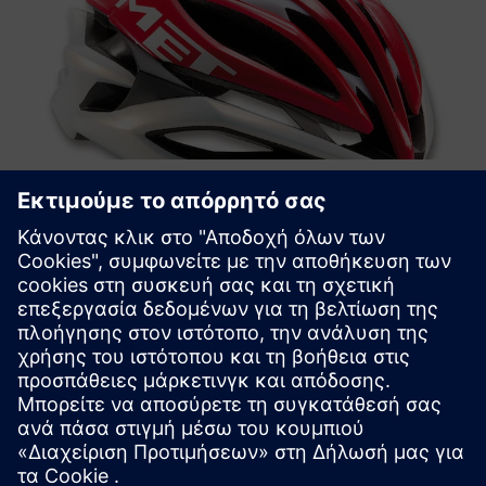
CASE STUDY
Bicycle helmet innovator reduces
product development cycle by six
months with NX
Εταιρεία:
MET
Βιομηχανία:
Consumer products & retail
Τοποθεσία:
Talamona, Sondrio, Italy
Λογισμικό της Siemens:
NX