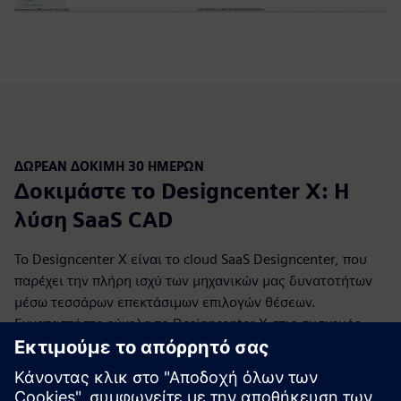
ΔΩΡΕΆΝ ΔΟΚΙΜΉ 30 ΗΜΕΡΏΝ
Δοκιμάστε το Designcenter X: Η
λύση SaaS CAD
Το Designcenter X είναι το cloud SaaS Designcenter, που
παρέχει την πλήρη ισχύ των μηχανικών μας δυνατοτήτων
μέσω τεσσάρων επεκτάσιμων επιλογών θέσεων.
Εγκαταστήστε εύκολα το Designcenter X στις συσκευές
σας για
απρόσκοπτη
συνδεσιμότητα. Με βάση την
αρχιτεκτονική Designcenter, μπορείτε να συνεχίσετε να
συνεργάζεστε σε διάφορους κλάδους με μηδενική