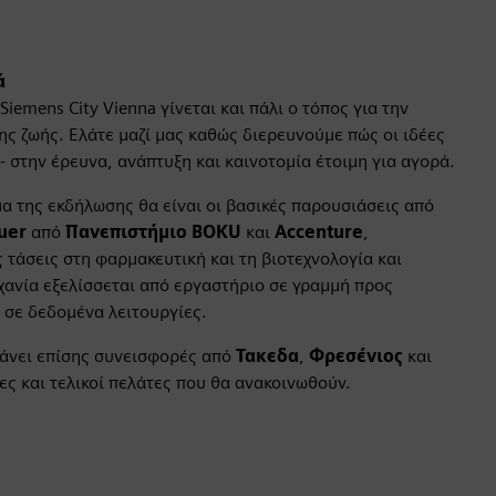
ά
iemens City Vienna γίνεται και πάλι ο τόπος για την
ης ζωής. Ελάτε μαζί μας καθώς διερευνούμε πώς οι ιδέες
- στην έρευνα, ανάπτυξη και καινοτομία έτοιμη για αγορά.
α της εκδήλωσης θα είναι οι βασικές παρουσιάσεις από
uer
από
Πανεπιστήμιο BOKU
και
Accenture
,
ς τάσεις στη φαρμακευτική και τη βιοτεχνολογία και
χανία εξελίσσεται από εργαστήριο σε γραμμή προς
 σε δεδομένα λειτουργίες.
άνει επίσης συνεισφορές από
Τακεδα
,
Φρεσένιος
και
ς και τελικοί πελάτες που θα ανακοινωθούν.