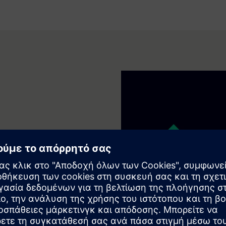
Βιέννη
00 μ.μ. — 6:00 μ.μ.
μ. και μετά
μενες εβδομάδες.