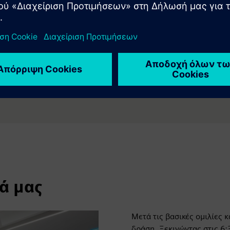
ά μας
Μετά τις βασικές ομιλίες κ
δράση. Ξεκινώντας στις 6: