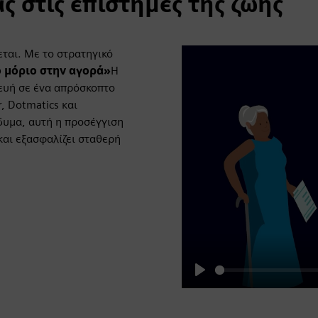
ς στις επιστήμες της ζωής
ται. Με το στρατηγικό
 μόριο στην αγορά»
Η
κευή σε ένα απρόσκοπτο
, Dotmatics και
δυμα, αυτή η προσέγγιση
και εξασφαλίζει σταθερή
Play