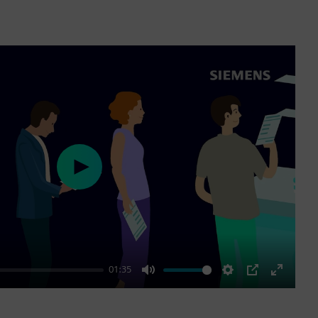
Play
01:35
Mute
Settings
PIP
Enter
fullscre