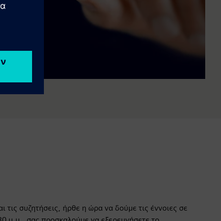
αι τις συζητήσεις, ήρθε η ώρα να δούμε τις έννοιες σε
30 μ.μ., σας προσκαλούμε να εξερευνήσετε το