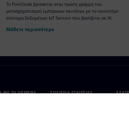
Το PointGrab βρίσκεται στην πρώτη γραμμή του
μετασχηματισμού εμπορικών ακινήτων με το καινοτόμο
σύστημα δεδομένων IoT Sensors που βασίζεται σε AI.
Μάθετε περισσότερα
Ά ΜΕ ΤΗ SIEMENS
ΣΤΟΙΧΕΊΑ ΕΤΑΙΡΕΊΑΣ
ΕΛΆΤ
 με εμάς
Εταιρεία
Επικο
Επενδυτικές σχέσεις
Γραφε
Τύπος
Στρατηγική