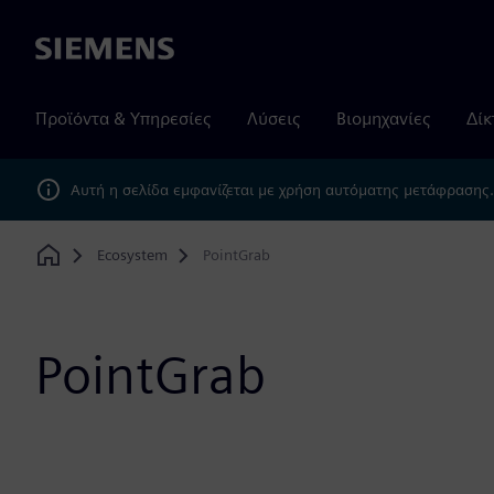
Siemens
Προϊόντα & Υπηρεσίες
Λύσεις
Βιομηχανίες
Δίκ
Αυτή η σελίδα εμφανίζεται με χρήση αυτόματης μετάφρασης
Ecosystem
PointGrab
Home
PointGrab