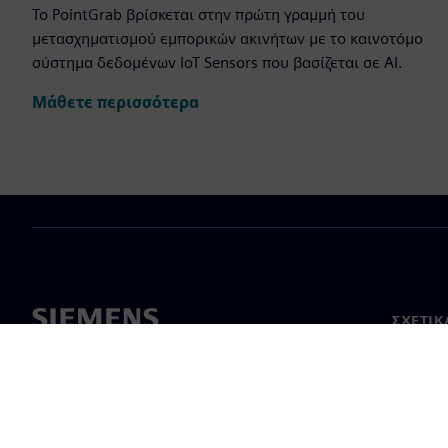
Το PointGrab βρίσκεται στην πρώτη γραμμή του
μετασχηματισμού εμπορικών ακινήτων με το καινοτόμο
σύστημα δεδομένων IoT Sensors που βασίζεται σε AI.
Μάθετε περισσότερα
ΣΧΕΤΙΚ
Σχετικά
Ηγεσία
Νέα & 