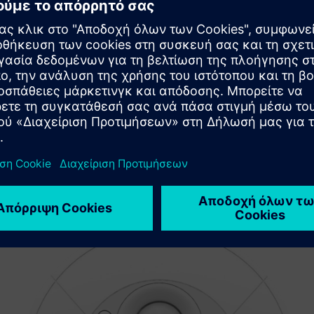
Sell
Μεταπώληση / Συν-πώληση λογισμικού και ψηφιακά
υποστηριζόμενου υλικού στο Siemens Xcelerator