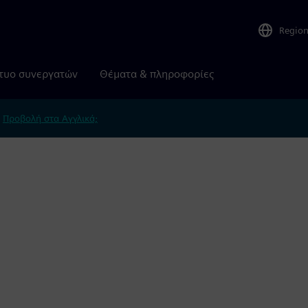
Regio
τυο συνεργατών
Θέματα & πληροφορίες
.
Προβολή στα Αγγλικά;