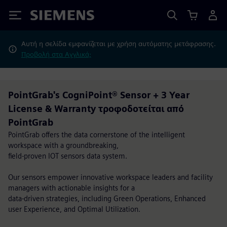
Siemens
Αυτή η σελίδα εμφανίζεται με χρήση αυτόματης μετάφρασης.
Προβολή στα Αγγλικά;
PointGrab's CogniPoint® Sensor + 3 Year
License & Warranty τροφοδοτείται από
PointGrab
PointGrab offers the data cornerstone of the intelligent
workspace with a groundbreaking,
field-proven IOT sensors data system.
Our sensors empower innovative workspace leaders and facility
managers with actionable insights for a
data-driven strategies, including Green Operations, Enhanced
user Experience, and Optimal Utilization.