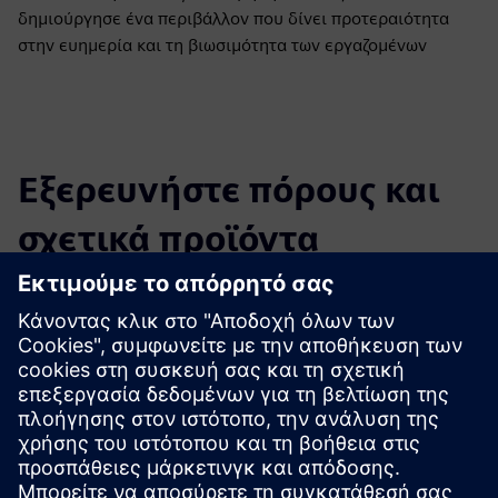
δημιούργησε ένα περιβάλλον που δίνει προτεραιότητα
στην ευημερία και τη βιωσιμότητα των εργαζομένων
Εξερευνήστε πόρους και
σχετικά προϊόντα
Πρόσθετες πληροφορίες και πόροι
Ιστοσελίδα, πόροι και φόρμες επικοινωνίας του PointGrab
Σελίδα PointGrab LinkedIn
Προαπαιτούμενα
Βασικές απαιτήσεις δικτύου - πρέπει να ανοίξουν μόνο οι