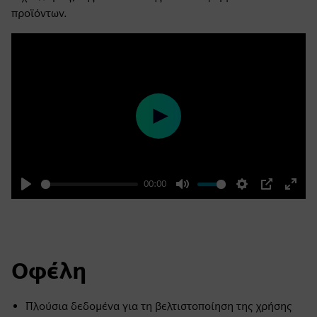
προϊόντων.
Play
00:00
Play
Mute
Settings
PIP
Enter
fulls
Οφέλη
Πλούσια δεδομένα για τη βελτιστοποίηση της χρήσης