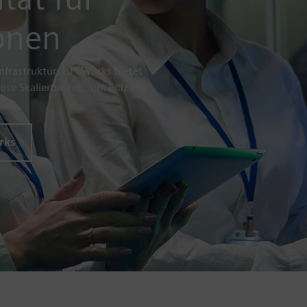
ionen
infrastruktur. HPCWorks bietet
e Skalierbarkeit, um Effizienz
rks