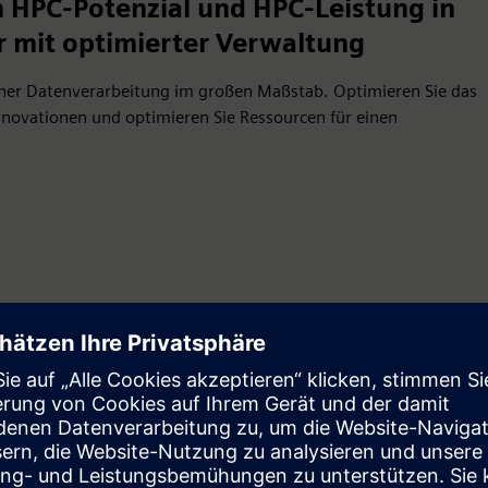
n HPC-Potenzial und HPC-Leistung in
r mit optimierter Verwaltung
ischer Datenverarbeitung im großen Maßstab. Optimieren Sie das
nnovationen und optimieren Sie Ressourcen für einen
 Sie tun?
terumgebung aus. Mit einer Software, die komplexe