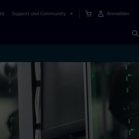
Support und Community
Anmelden
DE
M
S
K
s