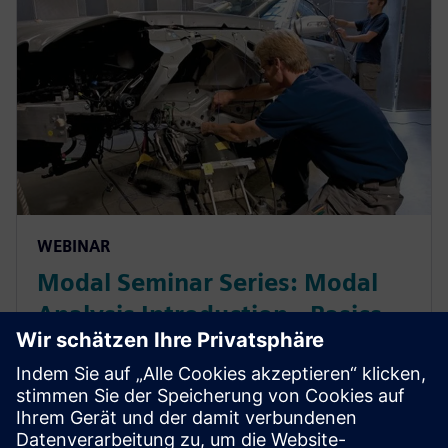
WEBINAR
Modal Seminar Series: Modal
Analysis Introduction - Basics
of Vibration, Sensors &
Instrumentation
Study the system dynamics of a structure and
identify root causes of noise and vibration problems