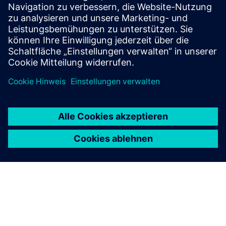
using Modal Analysis. Watch this webinar to learn
more.