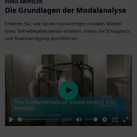
VIDEO ABSPIELEN
Die Grundlagen der Modalanalyse
Erfahren Sie, wie Sie ein hochwertiges modales Modell
eines Getriebegehäuseteils erhalten, indem Sie Schlagtests
und Shakeranregung durchführen.
Play
05:43
Play
Mute
Settings
PIP
Enter
fulls