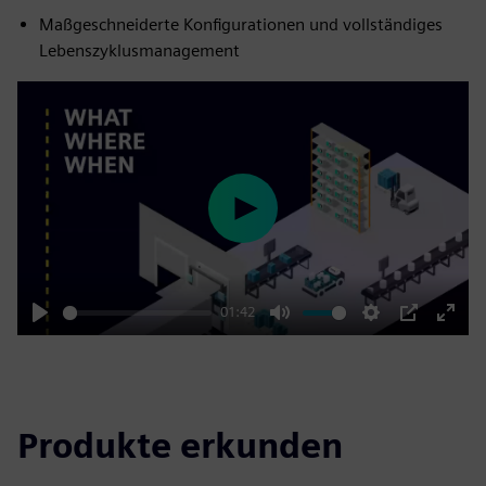
Maßgeschneiderte Konfigurationen und vollständiges
Lebenszyklusmanagement
Play
01:42
Play
Mute
Settings
PIP
Enter
fulls
Produkte erkunden