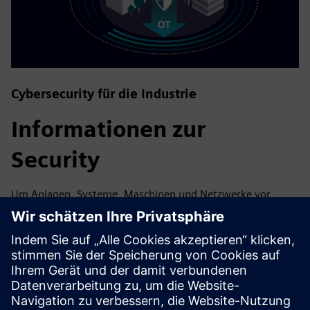
Cybersecurity für die Industrie
Informationen zur
Security
Um Anlagen, Systeme, Maschinen und Netzwerke vor
Cyberbedrohungen zu schützen, ist es notwendig, ein
ganzheitliches, hochmodernes industrielles
Sicherheitskonzept zu implementieren — und
kontinuierlich aufrechtzuerhalten. Die Produkte und
Lösungen von Siemens sind nur ein Element eines solchen
Konzepts. Weitere Informationen über industrielle