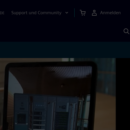
Support und Community
Anmelden
DE
M
S
K
s