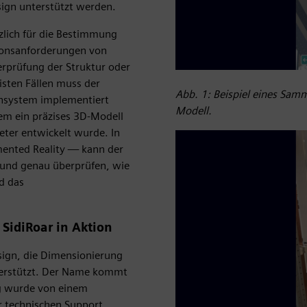
ign unterstützt werden.
zlich für die Bestimmung
ionsanforderungen von
erprüfung der Struktur oder
isten Fällen muss der
Abb. 1: Beispiel eines Sam
nsystem implementiert
Modell.
dem ein präzises 3D-Modell
ter entwickelt wurde. In
mented Reality — kann der
n und genau überprüfen, wie
d das
SidiRoar in Aktion
sign, die Dimensionierung
terstützt. Der Name kommt
g wurde von einem
r technischen Support