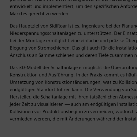
entwickelt und implementiert, um den spezifischen Anford
Marktes gerecht zu werden.
Das Hauptziel von SidiRoar ist es, Ingenieure bei der Plan
Niederspannungsschaltanlagen zu unterstützen. Der Einsat
bei der Montage ermöglicht eine einfache und präzise Übe
Biegung von Stromschienen. Das gilt auch für die Installati
Anschluss an Sammelschienen und deren Tiefe zusammen 
Das 3D-Modell der Schaltanlage ermöglicht die Überprüfung 
Konstruktion und Ausführung. In der Praxis kommt es häuf
Umsetzung von Konstruktionsänderungen, was zu Kollisione
endgültigen Standort führen kann. Die Verwendung von Si
Hersteller, die Schaltanlage mit ihren tatsächlichen Abme
jeder Zeit zu visualisieren — auch am endgültigen Installatio
Kollisionen vor Produktionsbeginn zu vermeiden, wodurch z
vermieden werden, die mit Änderungen während der Install