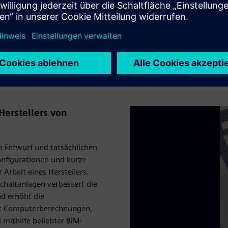
nen der Hersteller von
agen steht
Herstellers von
 Entwurf und tatsächlichen
nfigurationen und kurze
 Arbeit eines Herstellers.
Schaltanlagen verbessert die
nd erhöht die
it Computerberechnungen,
mithilfe beliebter BIM-