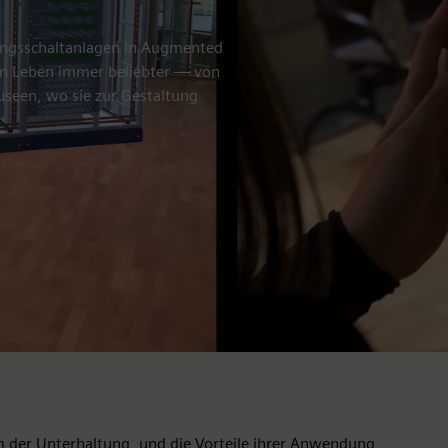
nungsschaltanlagen in Augmented
hen Leben immer beliebter — von
useen, wo sie zur Gestaltung
m der Unterhaltung, und die Vorteile ihrer Anwendung