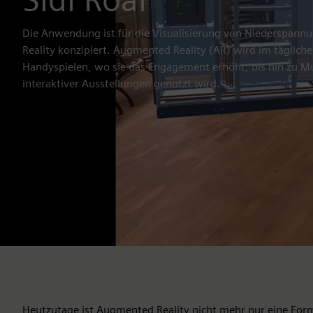
Die Anwendung ist für die Visualisierung von Niederspan
Reality konzipiert. Augmented Reality (AR) wird im täglic
Handyspielen, wo sie das Engagement erhöht, bis hin zu M
interaktiver Ausstellungen genutzt wird.
Heutzutage ist Augmented Reality nicht mehr nur eine For