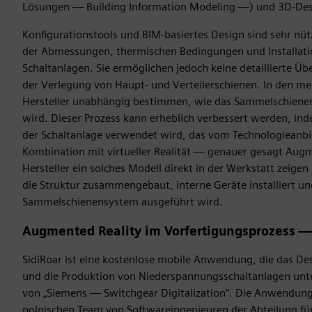
Lösungen — Building Information Modeling —) und 3D-Des
Konfigurationstools und BIM-basiertes Design sind sehr nüt
der Abmessungen, thermischen Bedingungen und Installat
Schaltanlagen. Sie ermöglichen jedoch keine detaillierte Üb
der Verlegung von Haupt- und Verteilerschienen. In den me
Hersteller unabhängig bestimmen, wie das Sammelschiene
wird. Dieser Prozess kann erheblich verbessert werden, in
der Schaltanlage verwendet wird, das vom Technologieanbie
Kombination mit virtueller Realität — genauer gesagt Aug
Hersteller ein solches Modell direkt in der Werkstatt zeige
die Struktur zusammengebaut, interne Geräte installiert un
Sammelschienensystem ausgeführt wird.
Augmented Reality im Vorfertigungsprozess — 
SidiRoar ist eine kostenlose mobile Anwendung, die das De
und die Produktion von Niederspannungsschaltanlagen un
von „Siemens — Switchgear Digitalization“. Die Anwendun
polnischen Team von Softwareingenieuren der Abteilung fü