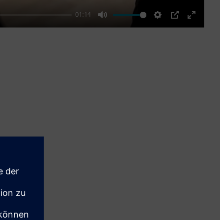
01:14
Mute
Settings
PIP
Enter
fullscre