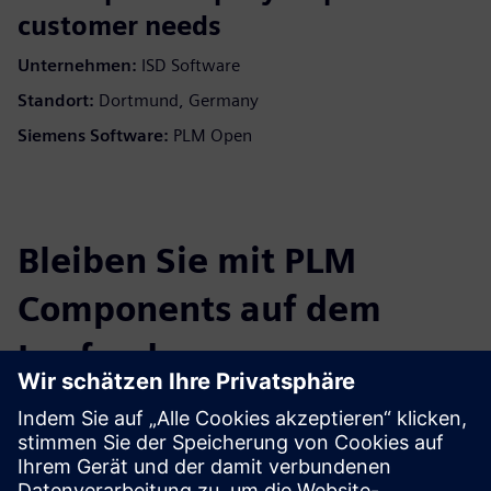
customer needs
Unternehmen:
ISD Software
Standort:
Dortmund, Germany
Siemens Software:
PLM Open
Bleiben Sie mit PLM
Components auf dem
Laufenden
Lesen Sie den Blog