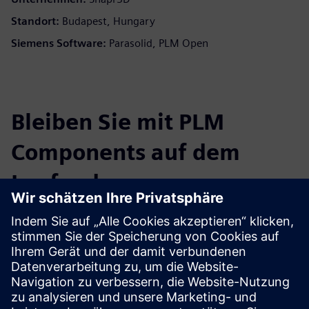
Standort:
Budapest, Hungary
Siemens Software:
Parasolid, PLM Open
Bleiben Sie mit PLM
Components auf dem
Laufenden
Lesen Sie den Blog
Gewinnen Sie neue Perspektiven auf PLM-Komponenten