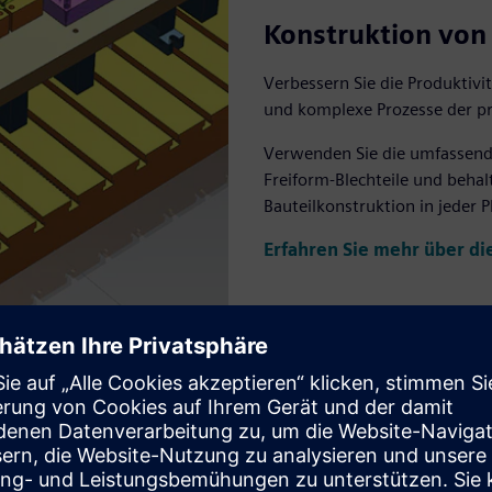
Konstruktion vo
Verbessern Sie die Produktiv
und komplexe Prozesse der pr
Verwenden Sie die umfassende
Freiform-Blechteile und behalt
Bauteilkonstruktion in jeder P
Erfahren Sie mehr über d