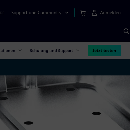
Support und Community
Anmelden
DE
M
S
K
s
mationen
Schulung und Support
Jetzt testen