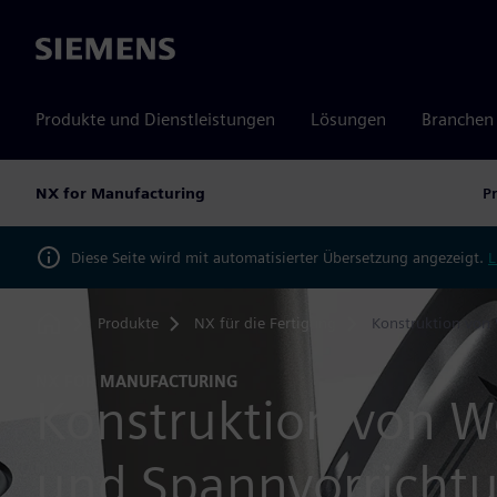
Siemens
Produkte und Dienstleistungen
Lösungen
Branchen
NX for Manufacturing
P
Diese Seite wird mit automatisierter Übersetzung angezeigt.
L
Produkte
NX für die Fertigung
Konstruktion von
Home
NX FOR MANUFACTURING
Konstruktion von 
und Spannvorricht