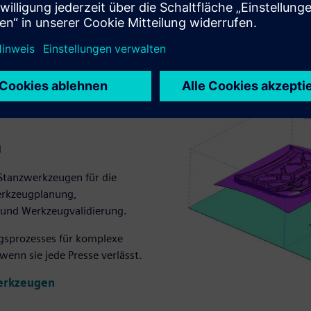
n
 Stanzwerkzeugen für die
Werkzeugplanung,
n und Werkzeugvalidierung.
ungsprozesses für komplexe
 wenn sie jede Presse verlässt.
werkzeugen