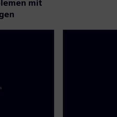
blemen mit
ngen