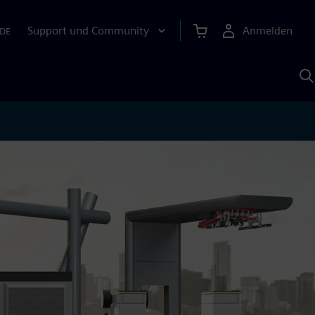
Support und Community
Anmelden
DE
M
S
K
s