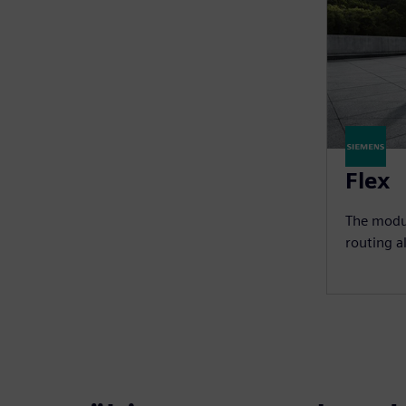
Flex
The modu
routing a