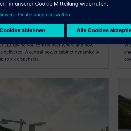
ARGE FLEX
S
 FLEX giving you control over where and how
Wit
is delivered. A central power cabinet dynamically
cha
up to six dispensers.
cos