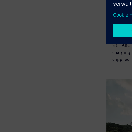
SICH
SICHARGE
charging 
supplies 