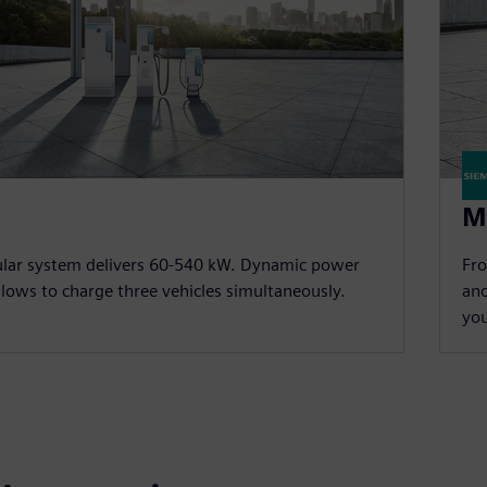
M
lar system delivers 60-540 kW. Dynamic power
Fro
llows to charge three vehicles simultaneously.
and
you