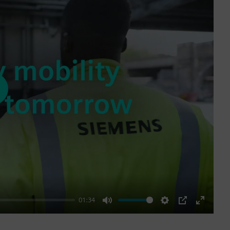
ay
01:34
Mute
Settings
PIP
Enter
fullscre