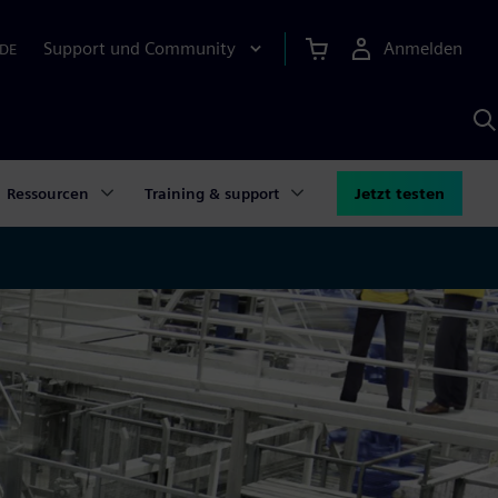
Support und Community
Anmelden
DE
M
S
K
s
Ressourcen
Training & support
Jetzt testen