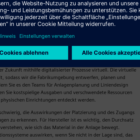
 und Optimierung von
Fabrikentwürfe schneller, um die Werkslogistik und den
Zukunft mithilfe digitalisierter Prozesse virtuell. Die virtuelle
llt, sodass wir die Fabrikumgebung entwerfen, planen und
ndem Sie es den Teams für Anlagenplanung und Liniendesign
nnen Sie kostspielige Ausgaben und verschwendete Ressourcen
, physischen Einrichtungen entdeckt werden.
s schwierig, die Auswirkungen der Platzierung und des Zugangs
 zu erkennen. Für Hersteller ist es wichtig, den Durchsatz
 verstehen, wie sich das Material in der Anlage bewegt.
ktionssysteme auswirken, wenn Sie nicht in der Lage sind, das