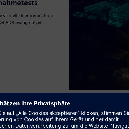
bnahmetests
ie virtuelle Inbetriebnahme
 3D-CAD-Lösung nutzen