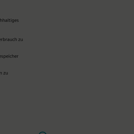
chhaltiges
erbrauch zu
espeicher
n zu