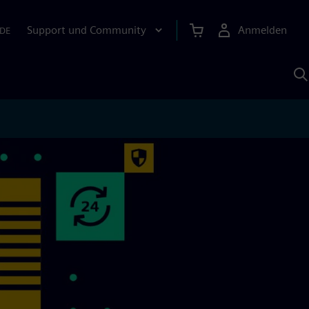
Support und Community
Anmelden
DE
M
S
K
s