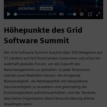
02:39
Play
Mute
Settings
PIP
Enter
fulls
Höhepunkte des Grid
Software Summit
Der Grid Software Summit brachte über 350 Delegierte aus
51 Ländern auf fünf Kontinenten zusammen und schuf ein
wahrhaft globales Forum, um die Zukunft des
Netzmanagements zu gestalten. In jeder Diskussion
stachen zwei Realitäten heraus: die dringende
Notwendigkeit, die Netzkapazität mit beispielloser
Geschwindigkeit zu erweitern und gleichzeitig die
Erschwinglichkeit aufrechtzuerhalten, und die Tatsache,
dass keine Organisation diese Herausforderung alleine
bewältigen kann.