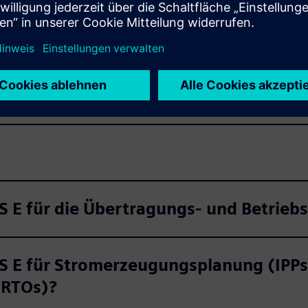
 E?
rungstools für PSS E?
 E für die Übertragungs- und Betrieb
S E für Stromerzeugungsplanung (IPPs
/RTOs)?