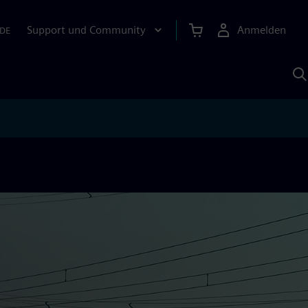
Support und Community
Anmelden
DE
M
S
K
s