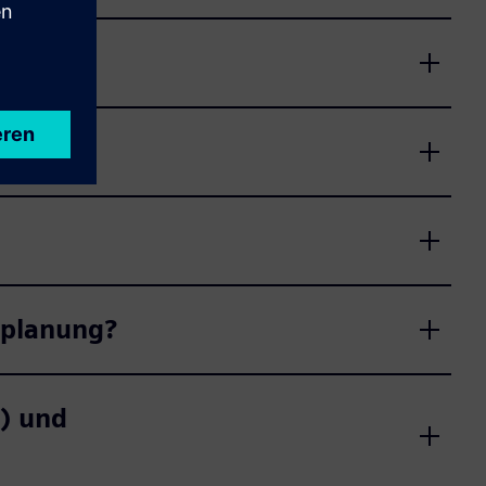
splanung?
) und