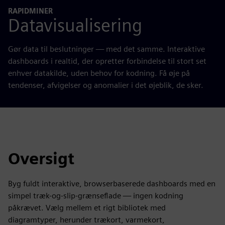
RAPIDMINER
Datavisualisering
Gør data til beslutninger — med det samme. Interaktive
dashboards i realtid, der opretter forbindelse til stort set
enhver datakilde, uden behov for kodning. Få øje på
tendenser, afvigelser og anomalier i det øjeblik, de sker.
Oversigt
Byg fuldt interaktive, browserbaserede dashboards med en
simpel træk-og-slip-grænseflade — ingen kodning
påkrævet. Vælg mellem et rigt bibliotek med
diagramtyper, herunder trækort, varmekort,