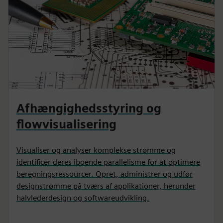
Afhængighedsstyring og
flowvisualisering
Visualiser og analyser komplekse strømme og
identificer deres iboende parallelisme for at optimere
beregningsressourcer. Opret, administrer og udfør
designstrømme på tværs af applikationer, herunder
halvlederdesign og softwareudvikling.