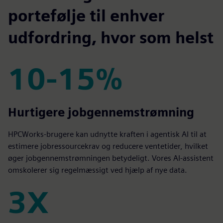
portefølje til enhver
udfordring, hvor som helst
10-15%
10-15%
Hurtigere jobgennemstrømning
HPCWorks-brugere kan udnytte kraften i agentisk AI til at
estimere jobressourcekrav og reducere ventetider, hvilket
øger jobgennemstrømningen betydeligt. Vores AI-assistent
omskolerer sig regelmæssigt ved hjælp af nye data.
3X