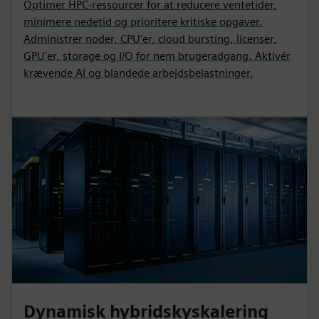
Optimer HPC-ressourcer for at reducere ventetider,
minimere nedetid og prioritere kritiske opgaver.
Administrer noder, CPU'er, cloud bursting, licenser,
GPU'er, storage og I/O for nem brugeradgang. Aktivér
krævende AI og blandede arbejdsbelastninger.
Dynamisk hybridskyskalering