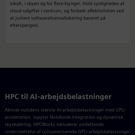
lokalt, i skyen og for flere klynger. Hold synligheden af
cloud-udgifter i centrum, og forbedr effektiviteten ved
at justere softwarelicensallokering baseret på
efterspørgsel.
HPC til AI-arbejdsbelastninger
Aktivér nutidens største AI-arbejdsbelastninger med GPU-
acceleration, Jupyter Notebook-integration og dynamisk
skyskalering. HPCWorks inkluderer omfattende
understøttelse af containeriserede GPU-arbejdsbelastninger