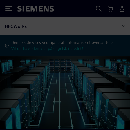
Siemens
HPCWorks
Denne side vises ved hjælp af automatiseret oversættelse.
Vil du have den vist på engelsk i stedet?