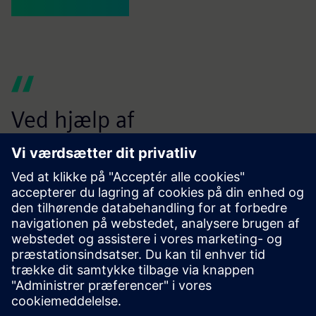
Ved hjælp af
M
Simcentersimulering,
v
HPCWorks og
i
dataanalyseløsninger
v
understøttede os og hjalp os
a
med at optimere vores
a