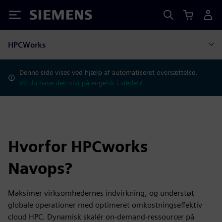
Siemens
HPCWorks
Denne side vises ved hjælp af automatiseret oversættelse.
Vil du have den vist på engelsk i stedet?
Hvorfor HPCworks
Navops?
Maksimer virksomhedernes indvirkning, og understøt
globale operationer med optimeret omkostningseffektiv
cloud HPC. Dynamisk skalér on-demand-ressourcer på