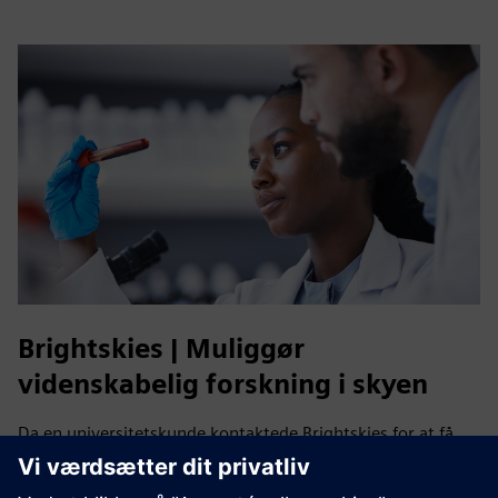
Brightskies | Muliggør
videnskabelig forskning i skyen
Da en universitetskunde kontaktede Brightskies for at få
hjælp til opsætning af kraftfulde computerressourcer i
skyen, udnyttede Brightskies sin dybe tekniske ekspertise