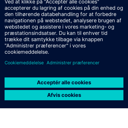
til at undersøge, teste og samarbejde med Siemens Digital
Industries Software om at implementere HPCworks Navops
på AWS, hvilket muliggjorde skalerbar, højtydende
videnskabelig forskning.
Læs