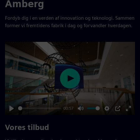
Amberg
Fordyb dig i en verden af innovation og teknologi. Sammen
former vi fremtidens fabrik i dag og forvandler hverdagen.
Play
00:57
Play
Mute
Settings
PIP
Enter
fulls
Vores tilbud