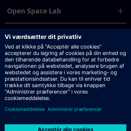
Open Space Lab
Samskabelse
Partnerprogrammer