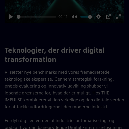
02:41
Play
Mute
Settings
PIP
Enter
fulls
Teknologier, der driver digital
transformation
Vi sætter nye benchmarks med vores fremadrettede
teknologiske ekspertise. Gennem strategisk forskning,
præcis evaluering og innovativ udvikling skubber vi
løbende grænserne for, hvad der er muligt. Hos THE
IMPULSE kombinerer vi den virkelige og den digitale verden
for at tackle udfordringerne i den moderne industri.
Fordyb dig i en verden af industriel automatisering, og
opdag, hvordan banebrydende Digital Enterprise-løsninger