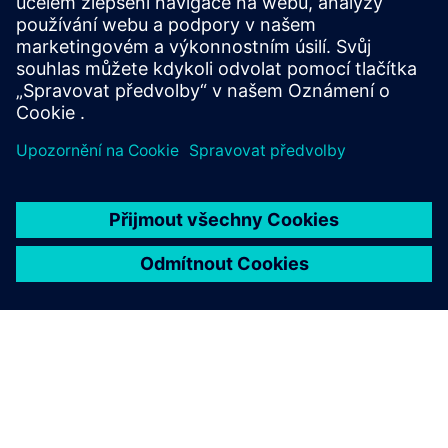
přenosných jednotek až po laboratorní systémy s
vysokým počtem kanálů.