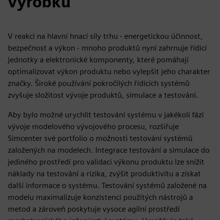
výrobku
V reakci na hlavní hnací síly trhu - energetickou účinnost,
bezpečnost a výkon - mnoho produktů nyní zahrnuje řídicí
jednotky a elektronické komponenty, které pomáhají
optimalizovat výkon produktu nebo vylepšit jeho charakter
značky. Široké používání pokročilých řídicích systémů
zvyšuje složitost vývoje produktů, simulace a testování.
Aby bylo možné urychlit testování systému v jakékoli fázi
vývoje modelového vývojového procesu, rozšiřuje
Simcenter své portfolio o možnosti testování systémů
založených na modelech. Integrace testování a simulace do
jediného prostředí pro validaci výkonu produktu lze snížit
náklady na testování a rizika, zvýšit produktivitu a získat
další informace o systému. Testování systémů založené na
modelu maximalizuje konzistenci použitých nástrojů a
metod a zároveň poskytuje vysoce agilní prostředí