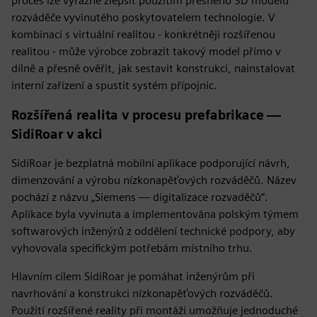
proces lze výrazně zlepšit použitím přesného 3D modelu
rozváděče vyvinutého poskytovatelem technologie. V
kombinaci s virtuální realitou - konkrétněji rozšířenou
realitou - může výrobce zobrazit takový model přímo v
dílně a přesně ověřit, jak sestavit konstrukci, nainstalovat
interní zařízení a spustit systém přípojnic.
Rozšířená realita v procesu prefabrikace —
SidiRoar v akci
SidiRoar je bezplatná mobilní aplikace podporující návrh,
dimenzování a výrobu nízkonapěťových rozváděčů. Název
pochází z názvu „Siemens — digitalizace rozvaděčů“.
Aplikace byla vyvinuta a implementována polským týmem
softwarových inženýrů z oddělení technické podpory, aby
vyhovovala specifickým potřebám místního trhu.
Hlavním cílem SidiRoar je pomáhat inženýrům při
navrhování a konstrukci nízkonapěťových rozváděčů.
Použití rozšířené reality při montáži umožňuje jednoduché