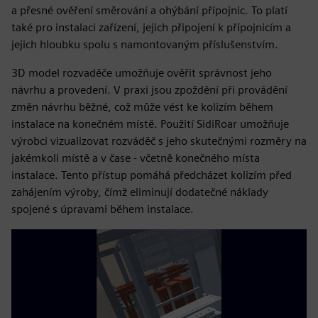
a přesné ověření směrování a ohýbání přípojnic. To platí
také pro instalaci zařízení, jejich připojení k přípojnicím a
jejich hloubku spolu s namontovaným příslušenstvím.
3D model rozvaděče umožňuje ověřit správnost jeho
návrhu a provedení. V praxi jsou zpoždění při provádění
změn návrhu běžné, což může vést ke kolizím během
instalace na konečném místě. Použití SidiRoar umožňuje
výrobci vizualizovat rozváděč s jeho skutečnými rozměry na
jakémkoli místě a v čase - včetně konečného místa
instalace. Tento přístup pomáhá předcházet kolizím před
zahájením výroby, čímž eliminují dodatečné náklady
spojené s úpravami během instalace.