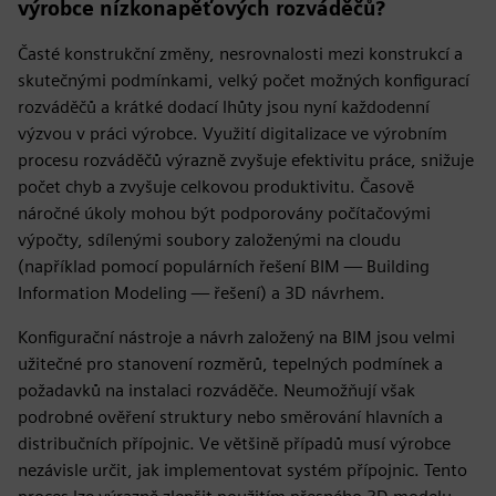
výrobce nízkonapěťových rozváděčů?
Časté konstrukční změny, nesrovnalosti mezi konstrukcí a
skutečnými podmínkami, velký počet možných konfigurací
rozváděčů a krátké dodací lhůty jsou nyní každodenní
výzvou v práci výrobce. Využití digitalizace ve výrobním
procesu rozváděčů výrazně zvyšuje efektivitu práce, snižuje
počet chyb a zvyšuje celkovou produktivitu. Časově
náročné úkoly mohou být podporovány počítačovými
výpočty, sdílenými soubory založenými na cloudu
(například pomocí populárních řešení BIM — Building
Information Modeling — řešení) a 3D návrhem.
Konfigurační nástroje a návrh založený na BIM jsou velmi
užitečné pro stanovení rozměrů, tepelných podmínek a
požadavků na instalaci rozváděče. Neumožňují však
podrobné ověření struktury nebo směrování hlavních a
distribučních přípojnic. Ve většině případů musí výrobce
nezávisle určit, jak implementovat systém přípojnic. Tento