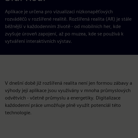
Aplikace je určena pro vizualizaci nízkonapěťových
rozváděčů v rozšířené realitě. Rozšířená realita (AR) je stále
běžnější v každodenním životě - od mobilních her, kde
zvyšuje úroveň zapojení, až po muzea, kde se používá k
vytváření interaktivních výstav.
V dnešní době již rozšířená realita není jen formou zábavy a
výhody její aplikace jsou využívány v mnoha průmyslových
odvětvích - včetně průmyslu a energetiky. Digitalizace
každodenní práce umožňuje plně využít potenciál této
technologie.