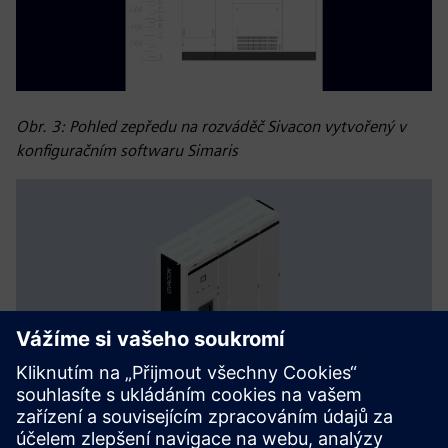
Obr. 3: Pohled zepředu na rozváděč Sivacon vytvořený v
konfiguračním softwaru Simaris