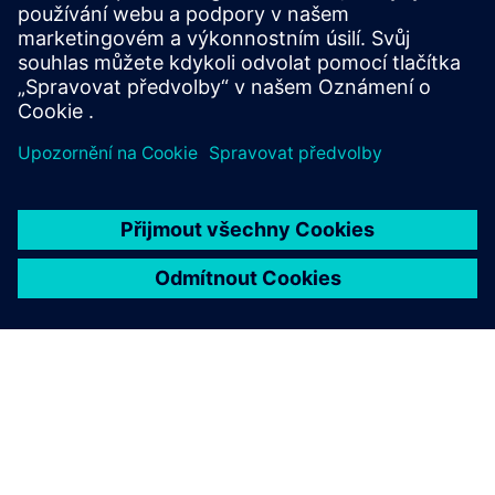
Obr. 4:3D model rozváděče Sivacon generovaného v
aplikaci Autodesk Inventor
Obr. 5a: 3D model rozvaděče Sivacon vizualizovaný v
aplikaci SidiRoar