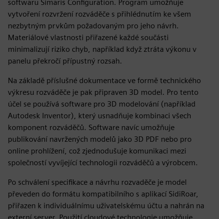
softwaru Simaris Configuration. Program umožňuje
vytvoření rozvržení rozváděče s přihlédnutím ke všem
nezbytným prvkům požadovaným pro jeho návrh.
Materiálové vlastnosti přiřazené každé součásti
minimalizují riziko chyb, například když ztráta výkonu v
panelu překročí přípustný rozsah.
Na základě příslušné dokumentace ve formě technického
výkresu rozváděče je pak připraven 3D model. Pro tento
účel se používá software pro 3D modelování (například
Autodesk Inventor), který usnadňuje kombinaci všech
komponent rozváděčů. Software navíc umožňuje
publikování navržených modelů jako 3D PDF nebo pro
online prohlížení, což zjednodušuje komunikaci mezi
společností vyvíjející technologii rozváděčů a výrobcem.
Po schválení specifikace a návrhu rozvaděče je model
převeden do formátu kompatibilního s aplikací SidiRoar,
přiřazen k individuálnímu uživatelskému účtu a nahrán na
externí server. Použití cloudové technologie umožňuje