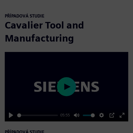
PŘÍPADOVÁ STUDIE
Cavalier Tool and
Manufacturing
Play
05:55
Play
Mute
Settings
PIP
Enter
fulls
PŘÍPADOVÁ STUDIE