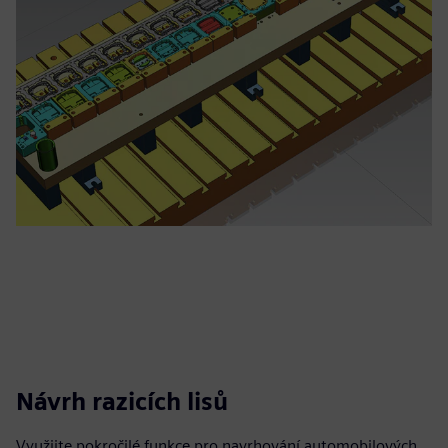
Návrh razicích lisů
Využijte pokročilé funkce pro navrhování automobilových