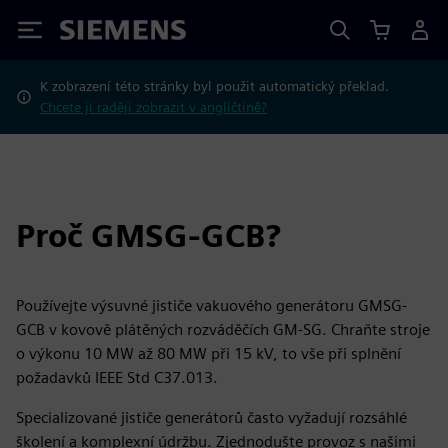
Siemens
K zobrazení této stránky byl použit automatický překlad.
Chcete ji raději zobrazit v angličtině?
Proč GMSG-GCB?
Používejte výsuvné jističe vakuového generátoru GMSG-
GCB v kovově plátěných rozváděčích GM-SG. Chraňte stroje
o výkonu 10 MW až 80 MW při 15 kV, to vše při splnění
požadavků IEEE Std C37.013.
Specializované jističe generátorů často vyžadují rozsáhlé
školení a komplexní údržbu. Zjednodušte provoz s našimi