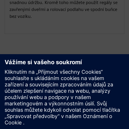
snadnou údržbu. Kromě toho můžete použít regály se
zavřenými dveřmi a rolovací podlahu ve spodní buňce
bez vozíku.
Projít si zdroje
Stáhnout
Návod k použití GMSG-GCB (anglicky)
Leták GMSG-GCB