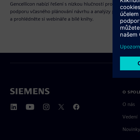
Gencellicon nabízí řešení s nízkou hlučností pro ověřování,
podporu včasného plánování návrhu a analýzy proveditelno
a prohlédněte si webináře a bílé knihy.
O SPOL
O nás
Vedení
Novinky 