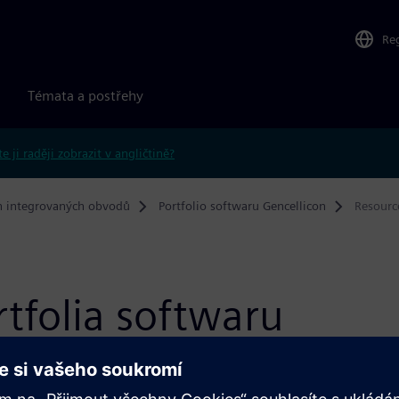
Re
Témata a postřehy
e ji raději zobrazit v angličtině?
h integrovaných obvodů
Portfolio softwaru Gencellicon
Resourc
tfolia softwaru