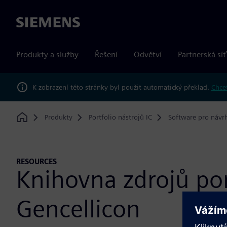
Siemens
Produkty a služby
Řešení
Odvětví
Partnerská síť
K zobrazení této stránky byl použit automatický překlad.
Chcet
Produkty
Portfolio nástrojů IC
Software pro návr
Home
RESOURCES
Knihovna zdrojů por
Gencellicon