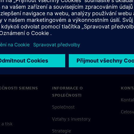
 generování a správu omezení SDC, zefektivnění vývoje čipů a
sti pro fyzickou implementaci. Prozkoumejte knihovnu zdrojů
EČNOSTI SIEMENS
INFORMACE O
KONT
SPOLEČNOSTI
Konta
Společnost
Celos
Vztahy s investory
a tisk
Strategie