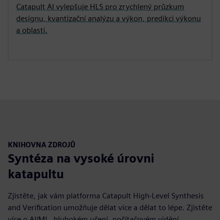
Catapult AI vylepšuje HLS pro zrychlený průzkum
designu, kvantizační analýzu a výkon, predikci výkonu
a oblasti.
KNIHOVNA ZDROJŮ
Syntéza na vysoké úrovni
katapultu
Zjistěte, jak vám platforma Catapult High-Level Synthesis
and Verification umožňuje dělat více a dělat to lépe. Zjistěte
více o AI/ML, hlubokém učení, počítačovém vidění,