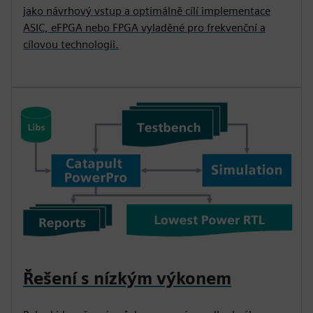
jako návrhový vstup a optimálně cílí implementace
ASIC, eFPGA nebo FPGA vyladěné pro frekvenční a
cílovou technologii.
Řešení s nízkým výkonem