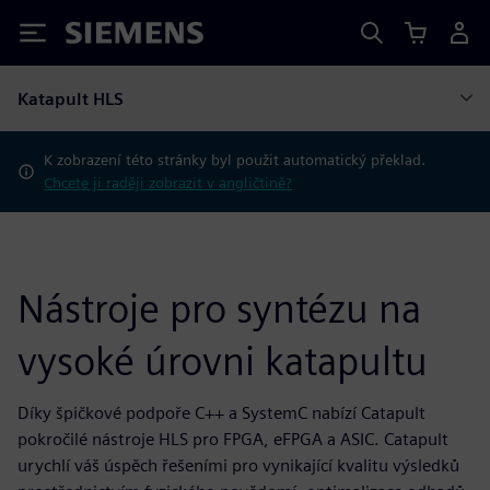
Siemens
Katapult HLS
K zobrazení této stránky byl použit automatický překlad.
Chcete ji raději zobrazit v angličtině?
Nástroje pro syntézu na
vysoké úrovni katapultu
Díky špičkové podpoře C++ a SystemC nabízí Catapult
pokročilé nástroje HLS pro FPGA, eFPGA a ASIC. Catapult
urychlí váš úspěch řešeními pro vynikající kvalitu výsledků