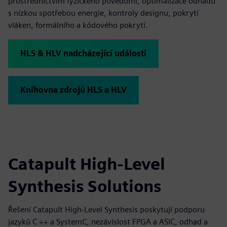
prostřednictvím fyzického povědomí, optimalizace odhadů
s nízkou spotřebou energie, kontroly designu, pokrytí
vláken, formálního a kódového pokrytí.
HLS & HLV nadcházející události
Knihovna zdrojů HLS a HLV
Catapult High-Level
Synthesis Solutions
Řešení Catapult High-Level Synthesis poskytují podporu
jazyků C ++ a SystemC, nezávislost FPGA a ASIC, odhad a