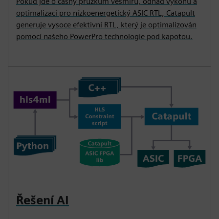
Pokud jde o časný průzkum vesmíru, odhad výkonu a
optimalizaci pro nízkoenergetický ASIC RTL, Catapult
generuje vysoce efektivní RTL, který je optimalizován
pomocí našeho PowerPro technologie pod kapotou.
Řešení AI