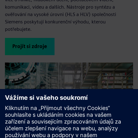
komunikaci, videu a dalších. Nástroje pro syntézu a
ověřování na vysoké úrovni (HLS a HLV) společnosti
Siemens poskytují konkurenční výhodu, kterou
potřebujete.
Projít si zdroje