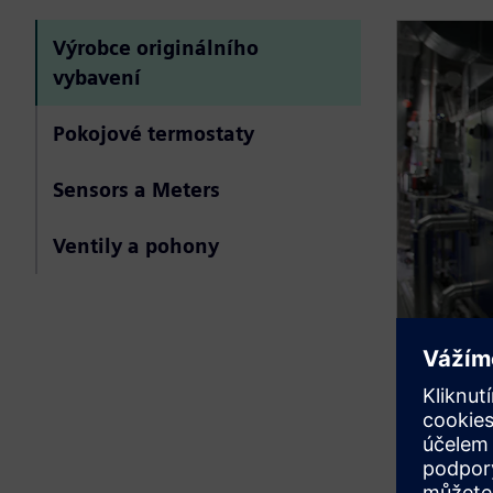
Výrobce originálního
vybavení
Pokojové termostaty
Sensors a Meters
Ventily a pohony
Air h
Snižte ko