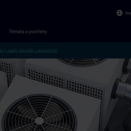
Re
Témata a postřehy
e ji raději zobrazit v angličtině?