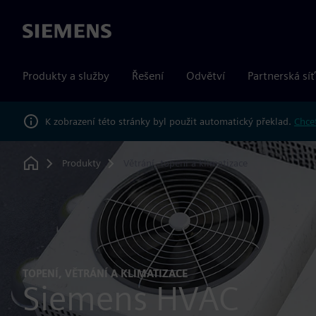
Siemens
Produkty a služby
Řešení
Odvětví
Partnerská síť
K zobrazení této stránky byl použit automatický překlad.
Chcet
Produkty
Větrání, topení a klimatizace
Home
TOPENÍ, VĚTRÁNÍ A KLIMATIZACE
Siemens HVAC