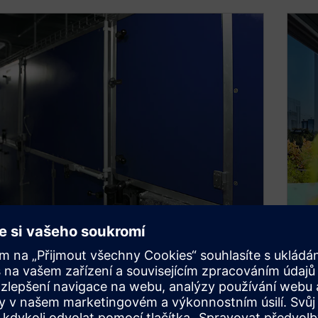
andling units
C
nstrukční a výrobní úsilí s naším kompletním
Kom