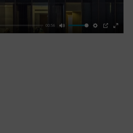
00:56
Mute
Settings
PIP
Enter
fullscre