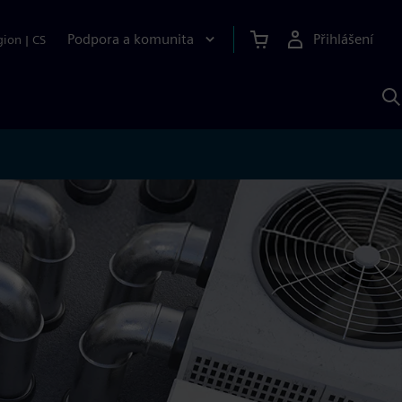
Podpora a komunita
Přihlášení
gion
|
CS
H
p
A
S