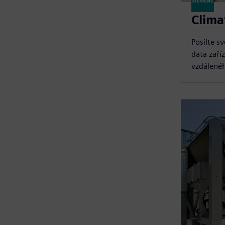
Clima
Posilte s
data zaří
vzdálenéh