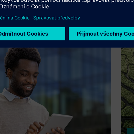
AHU. Dosáhněte úspor nákladů na materiál a
nák
sílu až 35%, respektive 40%.
vyt