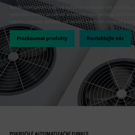
Každá inteligentní budova vyžaduje dokonalý tok vzduchu, vo
optimální vnitřní prostředí a nejvyšší energetickou účinnos
nabídku polních zařízení, od ventilů a akčních členů až po s
Prozkoumat produkty
Kontaktujte nás
POKROČILÉ AUTOMATIZAČNÍ FUNKCE