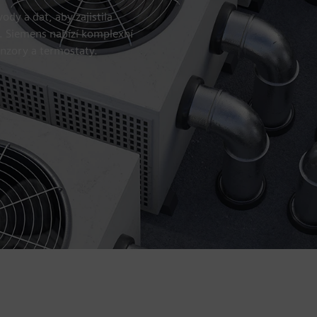
dy a dat, aby zajistila
t. Siemens nabízí komplexní
enzory a termostaty.