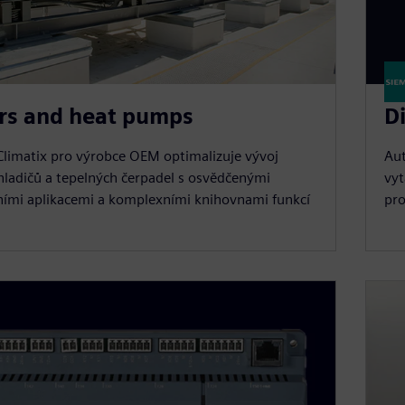
ers and heat pumps
Di
limatix pro výrobce OEM optimalizuje vývoj
Aut
chladičů a tepelných čerpadel s osvědčenými
vyt
ními aplikacemi a komplexními knihovnami funkcí
pro