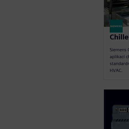
Chill
Siemens C
aplikací 
standard
HVAC.