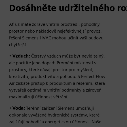
Dosáhněte udržitelného ro
Ať už máte zdravé vnitřní prostředí, pohodlný
prostor nebo nákladově nejefektivnější provoz,
řešení Siemens HVAC mohou učinit vaši budovu
chytřejší.
•
Vzduch:
Čerstvý vzduch může být neviditelný,
ale pocítíte jeho dopad: Promění místnosti v
prostory, které dávají prostor pro myšlení,
kreativitu, produktivitu a pohodu. S Perfect Flow
Air získáte přístup k produktům a řešením, která
vytvářejí optimální vnitřní podmínky a zároveň
maximalizují účinnost větrání.
•
Voda:
Terénní zařízení Siemens umožňují
dokonale vyvážené hydronické systémy, které
zajišťují pohodlí a energetickou účinnost. Naše