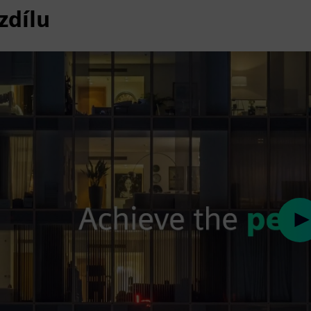
zdílu
Pl