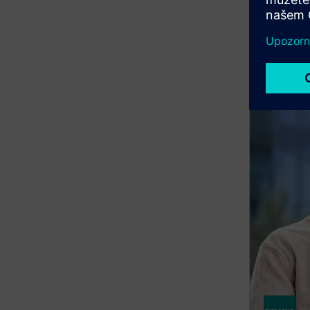
řešením 
pracovní 