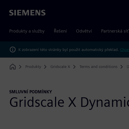
Siemens
Produkty a služby
Řešení
Odvětví
Partnerská síť
K zobrazení této stránky byl použit automatický překlad.
Chcet
Produkty
Gridscale X
Terms and conditions
D
Home
SMLUVNÍ PODMÍNKY
Gridscale X Dynamic