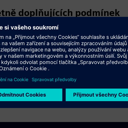
etně doplňujících podmínek