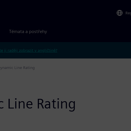
Re
Témata a postřehy
e ji raději zobrazit v angličtině?
ynamic Line Rating
 Line Rating