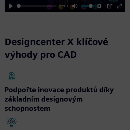
02:01
Play
Mute
Settings
PIP
Enter
fulls
Designcenter X klíčové
výhody pro CAD
Podpořte inovace produktů díky
základním designovým
schopnostem