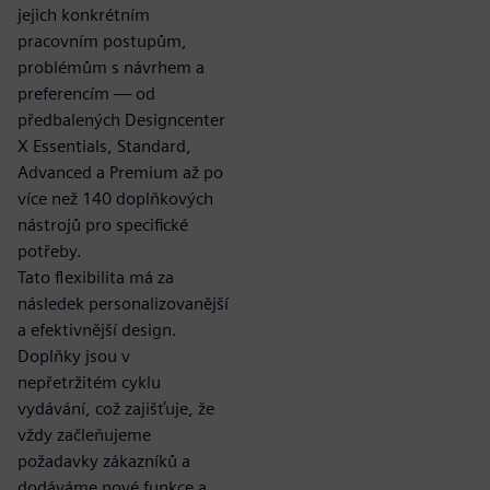
jejich konkrétním
pracovním postupům,
problémům s návrhem a
preferencím — od
předbalených Designcenter
X Essentials, Standard,
Advanced a Premium až po
více než 140 doplňkových
nástrojů pro specifické
potřeby.
Tato flexibilita má za
následek personalizovanější
a efektivnější design.
Doplňky jsou v
nepřetržitém cyklu
vydávání, což zajišťuje, že
vždy začleňujeme
požadavky zákazníků a
dodáváme nové funkce a