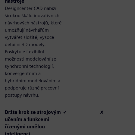
nástroje
Designcenter CAD nabízí
širokou škálu inovativních
návrhových nástrojů, které
umožňují návrhářům
vytvářet složité, vysoce
detailní 3D modely.
Poskytuje flexibilní
možnosti modelování se
synchronní technologií,
konvergentním a
hybridním modelováním a
podporuje různé pracovní
postupy návrhu.
Držte krok se strojovým
✔
✘
učením a funkcemi
řízenými umělou
inteligencí