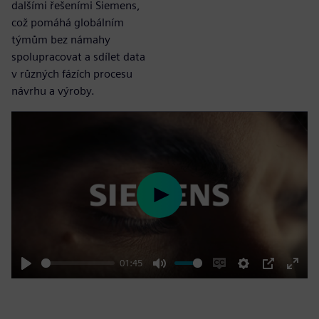
dalšími řešeními Siemens,
což pomáhá globálním
týmům bez námahy
spolupracovat a sdílet data
v různých fázích procesu
návrhu a výroby.
Play
01:45
Play
Mute
Enable
Settings
PIP
Enter
captions
fulls