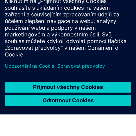
Začít s Designcentrem je snadné
Vyberte si ze čtyř flexibilních
předbalená řešení
Designcenter X
které poskytují veškerý vysoce výkonný
konstrukční výkon, který potřebujete.
Pokud máte někdy dotaz na produkt, Centrum podpory a
Komunita Designcenter
jsou vždy jen jedno kliknutí daleko,
abyste pomohli.
Koupit