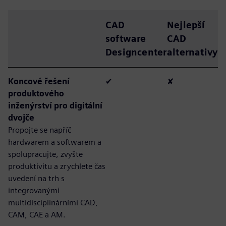
CAD
Nejlepší
software
CAD
Designcenter
alternativy
Koncové řešení
✔
✘
produktového
inženýrství pro digitální
dvojče
Propojte se napříč
hardwarem a softwarem a
spolupracujte, zvyšte
produktivitu a zrychlete čas
uvedení na trh s
integrovanými
multidisciplinárními CAD,
CAM, CAE a AM.