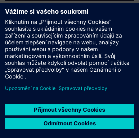
Řešení Immersive Engineering
v námořním průmyslu
Řešení Immersive Engineering
pro zdravotnická zařízení
a farmaceutický průmysl
PŘÍPADOVÁ STUDIE
Natilus