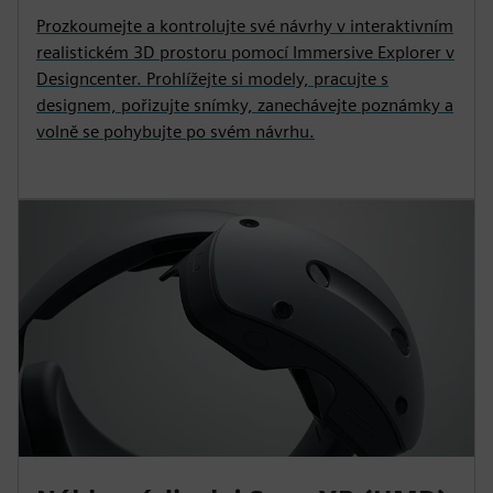
Prozkoumejte a kontrolujte své návrhy v interaktivním
realistickém 3D prostoru pomocí Immersive Explorer v
Designcenter. Prohlížejte si modely, pracujte s
designem, pořizujte snímky, zanechávejte poznámky a
volně se pohybujte po svém návrhu.