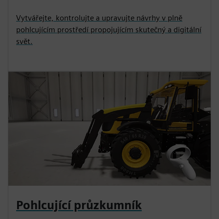
Vytvářejte, kontrolujte a upravujte návrhy v plně
pohlcujícím prostředí propojujícím skutečný a digitální
svět.
Pohlcující průzkumník