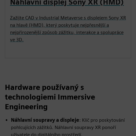
Náhlavní displej Sony XR (HMD)
Zažijte CAD v Industrial Metaverse s displejem Sony XR
na hlavě (HMD), který poskytuje nejpřesnější a
nejpřirozenější způsob zážitku, interakce a spolupráce
ve 3D.
Hardware používaný s
technologiemi Immersive
Engineering
Náhlavní soupravy a displeje
: Klíč pro poskytování
pohlcujících zážitků. Náhlavní soupravy XR ponoří
uživatele do digitálního prostředí.