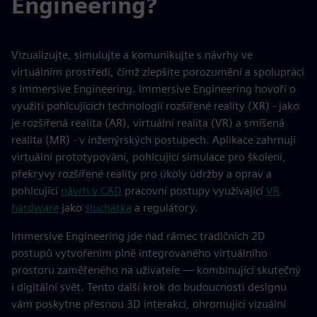
Engineering?
Vizualizujte, simulujte a komunikujte s návrhy ve
virtuálním prostředí, čímž zlepšíte porozumění a spolupráci
s Immersive Engineering. Immersive Engineering hovoří o
využití pohlcujících technologií rozšířené reality (XR) - jako
je rozšířená realita (AR), virtuální realita (VR) a smíšená
realita (MR) - v inženýrských postupech. Aplikace zahrnují
virtuální prototypování, pohlcující simulace pro školení,
překryvy rozšířené reality pro úkoly údržby a oprav a
pohlcující
návrh v CAD
pracovní postupy využívající
VR
hardware
jako
sluchátka
a regulátory.
Immersive Engineering jde nad rámec tradičních 2D
postupů vytvořením plně integrovaného virtuálního
prostoru zaměřeného na uživatele — kombinující skutečný
i digitální svět. Tento další krok do budoucnosti designu
vám poskytne přesnou 3D interakci, ohromující vizuální