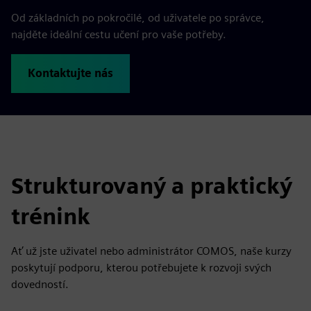
Od základních po pokročilé, od uživatele po správce,
najděte ideální cestu učení pro vaše potřeby.
Kontaktujte nás
Strukturovaný a praktický
trénink
Ať už jste uživatel nebo administrátor COMOS, naše kurzy
poskytují podporu, kterou potřebujete k rozvoji svých
dovedností.