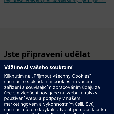
Doplňkové Terms pro profesionální služby - portugalština
Jste připraveni udělat
další krok?
Zašlete svůj požadavek prostřednictvím níže uvedeného
formuláře a náš tým se s vámi spojí, aby s vámi vše
domluvil.