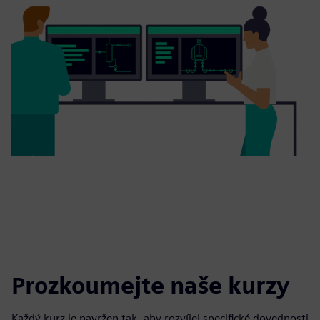
Prozkoumejte naše kurzy
Každý kurz je navržen tak, aby rozvíjel specifické dovednosti