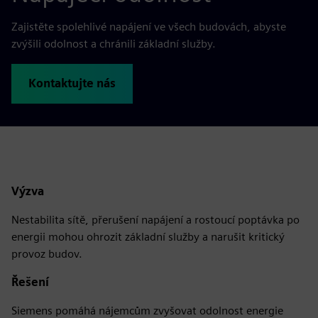
Zajistěte spolehlivé napájení ve všech budovách, abyste
zvýšili odolnost a chránili základní služby.
Kontaktujte nás
Výzva
Nestabilita sítě, přerušení napájení a rostoucí poptávka po
energii mohou ohrozit základní služby a narušit kritický
provoz budov.
Řešení
Siemens pomáhá nájemcům zvyšovat odolnost energie