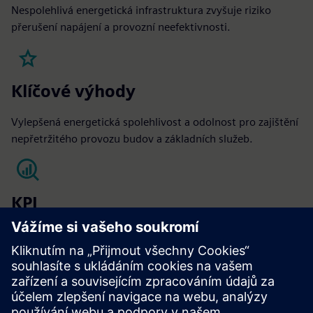
Nespolehlivá energetická infrastruktura zvyšuje riziko
přerušení napájení a provozní neefektivnosti.
Klíčové výhody
Vylepšená energetická spolehlivost a odolnost pro zajištění
nepřetržitého provozu budov a základních služeb.
KPI
MY
Provozní náklady
Provozní doba provozuschopnosti