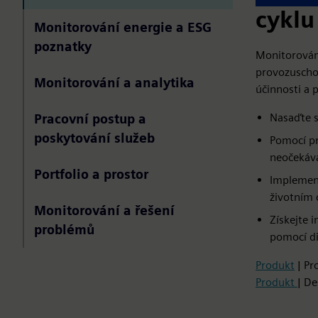
cyklu
Monitorování energie a ESG
poznatky
Monitorování
provozuschop
Monitorování a analytika
účinnosti a p
Nasaďte s
Pracovní postup a
poskytování služeb
Pomocí pr
neočekáv
Portfolio a prostor
Implement
životním 
Monitorování a řešení
Získejte 
problémů
pomocí di
Produkt
| Pr
Produkt
| De