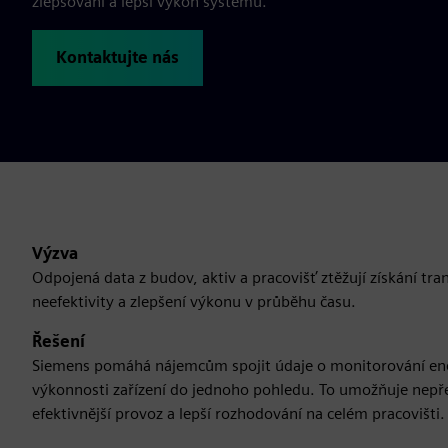
zlepšování a lepší výkon systémů.
Kontaktujte nás
Výzva
Odpojená data z budov, aktiv a pracovišť ztěžují získání tran
neefektivity a zlepšení výkonu v průběhu času.
Řešení
Siemens pomáhá nájemcům spojit údaje o monitorování ener
výkonnosti zařízení do jednoho pohledu. To umožňuje nepře
efektivnější provoz a lepší rozhodování na celém pracovišti.