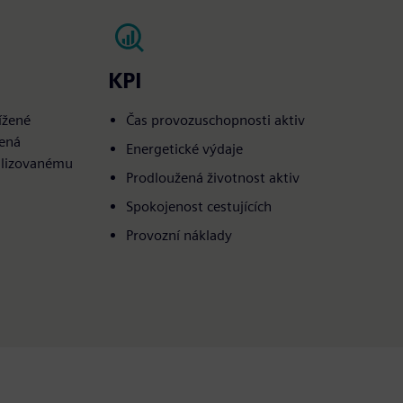
KPI
nížené
Čas provozuschopnosti aktiv
žená
Energetické výdaje
malizovanému
Prodloužená životnost aktiv
Spokojenost cestujících
Provozní náklady