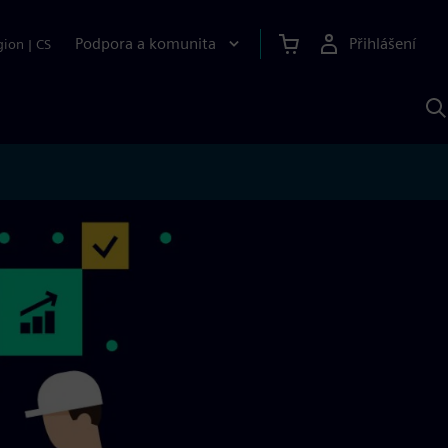
Podpora a komunita
Přihlášení
gion
|
CS
H
p
A
S