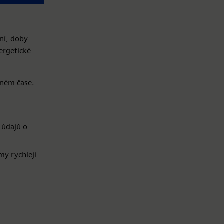
ní, doby
ergetické
lném čase.
t
 údajů o
my rychleji