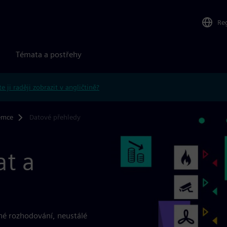
Re
Témata a postřehy
e ji raději zobrazit v angličtině?
emce
Datové přehledy
at a
né rozhodování, neustálé