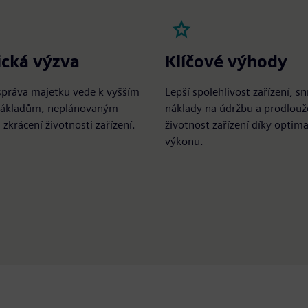
ická výzva
Klíčové výhody
správa majetku vede k vyšším
Lepší spolehlivost zařízení, s
nákladům, neplánovaným
náklady na údržbu a prodlou
zkrácení životnosti zařízení.
životnost zařízení díky opti
výkonu.