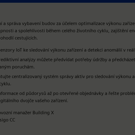
 a správa vybavení budov za účelem optimalizace výkonu zaříze
nosti a spolehlivosti během celého životního cyklu, zajištění en
ohodlí cestujících.
enzory IoT ke sledování výkonu zařízení a detekci anomálií v reá
ediktivní analýzy můžete předvídat potřeby údržby a předcháze
aným poruchám.
ujte centralizovaný systém správy aktiv pro sledování výkonu a
cyklu.
informace od půdorysů až po otevřené objednávky a řešte problé
gitálního dvojče vašeho zařízení.
ovozní manažer Building X
sigo CC