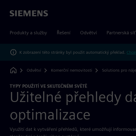
Siemens
Produkty a služby
Řešení
Odvětví
Partnerská síť
K zobrazení této stránky byl použit automatický překlad.
Chcet
Odvětví
Komerční nemovitosti
Solutions pro náj
Home
TYPY POUŽITÍ VE SKUTEČNÉM SVĚTĚ
Užitelné přehledy d
optimalizace
Využití dat k vytváření přehledů, které umožňují informova