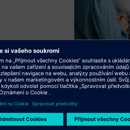
řípady použití
alizace výkonu aktiv a život