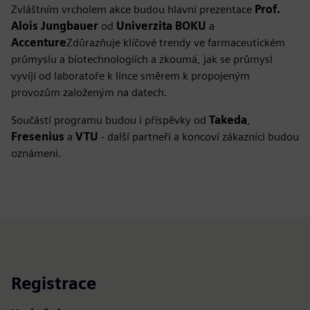
Zvláštním vrcholem akce budou hlavní prezentace
Prof.
Alois Jungbauer
od
Univerzita BOKU
a
Accenture
Zdůrazňuje klíčové trendy ve farmaceutickém
průmyslu a biotechnologiích a zkoumá, jak se průmysl
vyvíjí od laboratoře k lince směrem k propojeným
provozům založeným na datech.
Součástí programu budou i příspěvky od
Takeda
,
Fresenius
a
VTU
- další partneři a koncoví zákazníci budou
oznámeni.
Registrace