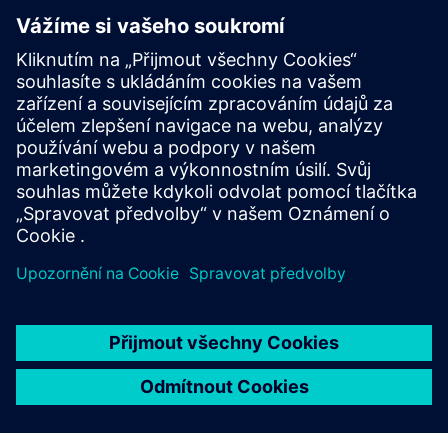
Prediktivní údržba založená na datech a
transparentnost výroby. Definování plánu pro
škálovatelná analytická řešení ve farmacii