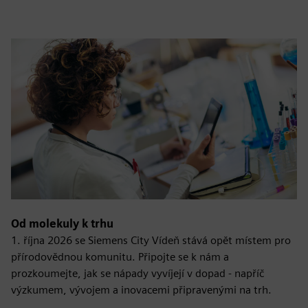
fulls
Od molekuly k trhu
1. října 2026 se Siemens City Vídeň stává opět místem pro
přírodovědnou komunitu. Připojte se k nám a
prozkoumejte, jak se nápady vyvíjejí v dopad - napříč
výzkumem, vývojem a inovacemi připravenými na trh.