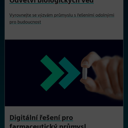
Odvětví biologických věd
Vyrovnejte se výzvám průmyslu s řešeními odolnými
pro budoucnost
Digitální řešení pro
farmaceutický průmysl