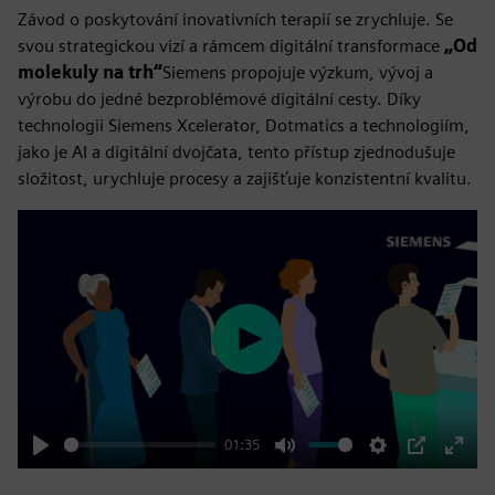
Závod o poskytování inovativních terapií se zrychluje. Se
svou strategickou vizí a rámcem digitální transformace
„Od
molekuly na trh“
Siemens propojuje výzkum, vývoj a
výrobu do jedné bezproblémové digitální cesty. Díky
technologii Siemens Xcelerator, Dotmatics a technologiím,
jako je AI a digitální dvojčata, tento přístup zjednodušuje
složitost, urychluje procesy a zajišťuje konzistentní kvalitu.
Play
01:35
Play
Mute
Settings
PIP
Enter