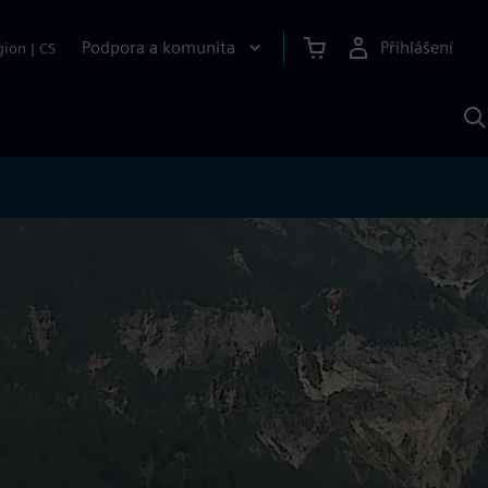
Podpora a komunita
Přihlášení
gion
|
CS
H
p
A
S