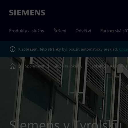
Siemens
Produkty a služby
Řešení
Odvětví
Partnerská síť
K zobrazení této stránky byl použit automatický překlad.
Chcet
Společnost
Globální lokality
Lokality v Rakousku
Home
Siemens v Tyrolsku