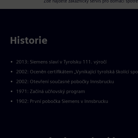
Zde najdete zákaznický servis pro domácí spotř
Historie
2013: Siemens slaví v Tyrolsku 111. výročí
2002: Oceněn certifikátem „Vynikající tyrolská školící sp
2002: Otevření současné pobočky Innsbrucku
1971: Začíná učňovský program
1902: První pobočka Siemens v Innsbrucku