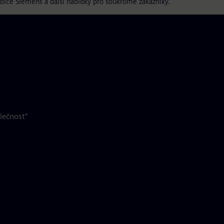
ebiče Siemens a další nabídky pro soukromé zákazníky.
olečnost“