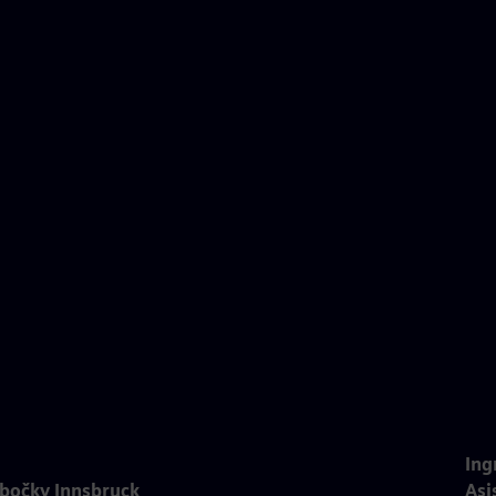
Ing
bočky Innsbruck
Asi