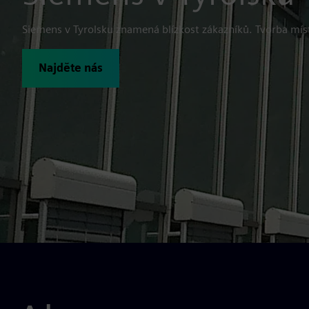
Siemens v Tyrolsku znamená blízkost zákazníků. Tvorba míst
Najděte nás