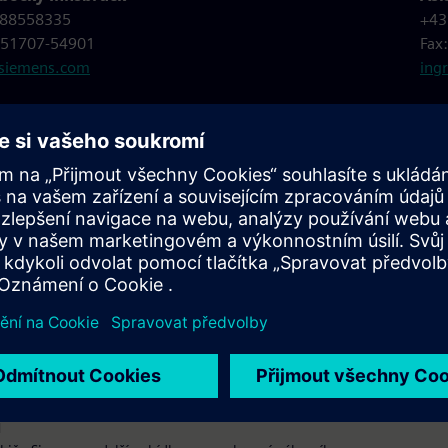
 88558335
+43
) 51707-54901
Fax
@siemens.com
ing
i