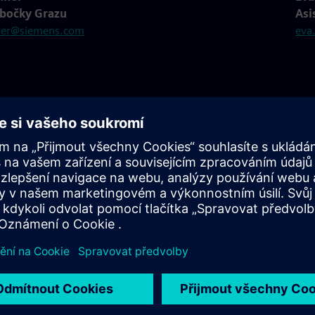
bočky Grazu
Asi
ner@siemens.com
eva