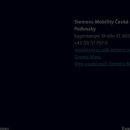
Siemens Mobility Česká
Podvozky
Eggenberger Straße 31,802
+43 (0) 51707-0
mobilitygraz.at@siemens.
Google Maps
Web společnosti Siemens Mo
nner
Eva