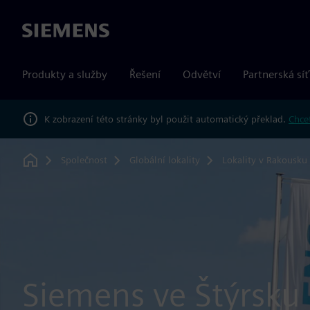
Siemens
Produkty a služby
Řešení
Odvětví
Partnerská síť
K zobrazení této stránky byl použit automatický překlad.
Chcet
Společnost
Globální lokality
Lokality v Rakousku
Home
Siemens ve Štýrsku