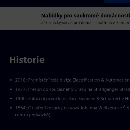
Nabídky pro soukromé domácnost
Zákaznický servis pro domácí spotřebiče Siemen
Historie
2018: Přemístění celé divize Electrification & Automation
1977: Přesun do současného Grazu na Straßganger Stra
1900: Založení první kanceláře Siemens & Schuckert v H
1854: Otevření továrny na vozy Johanna Weitzera ve Št
centra podvozků)