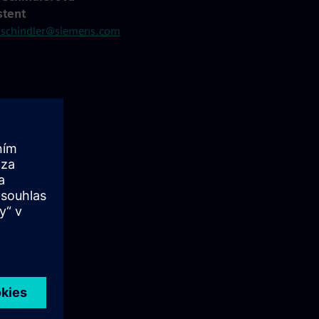
stent
.schindler@siemens.com