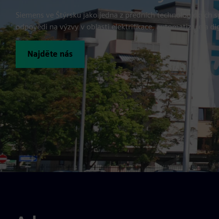
Siemens ve Štýrsku jako jedna z předních technologických s
odpovědi na výzvy v oblasti elektrifikace, automatizace a dig
Najděte nás