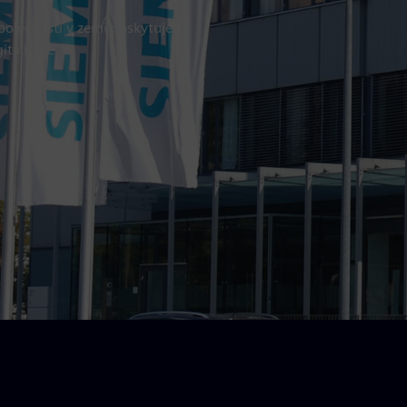
polečností v zemi poskytuje
italizace.