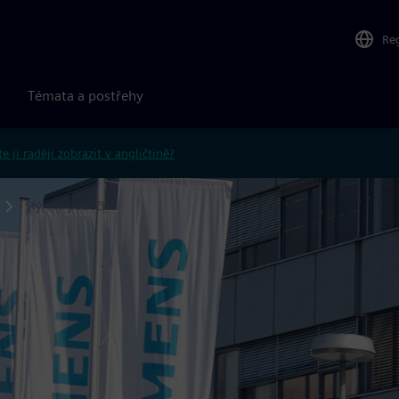
Re
Témata a postřehy
e ji raději zobrazit v angličtině?
Štýrská pobočka