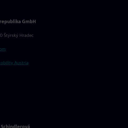
 republika GmbH
0 Štýrský Hradec
com
bility Austria
 Schindlerová