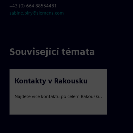
+43 (0) 664 88554481
sabine.piry@siemens.com
Související témata
Kontakty v Rakousku
Najděte více kontaktů po celém Rakousku.