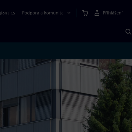
Podpora a komunita
Přihlášení
gion
|
CS
H
p
A
S