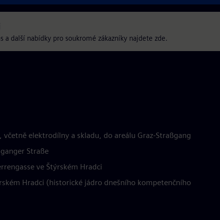
i
s a další nabídky pro soukromé zákazníky najdete zde.
, včetně elektrodílny a skladu, do areálu Graz-Straßgang
ßganger Straße
errengasse ve Štýrském Hradci
ýrském Hradci (historické jádro dnešního kompetenčního