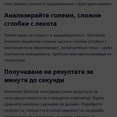
към грешки стъпки в традиционния структурен анализ.
Анализирайте големи, сложни
сглобки с лекота
Проектиран за скорост и мащабируемост, Simcenter
Simsolid обработва сложни части и големи сглобки с
изключителна ефективност, включително тези с груби
контактни повърхности, пролуки или припокриваща се
геометрия.
Получаване на резултати за
минути до секунди
Simcenter Simsolid осигурява точни резултати за
секунди до минути на стандартен компютър. Бързо
сравнете няколко сценария за дизайн. Подобрете
скоростта, точността и използваемостта за дизайн,
управляван от симулация, в широк спектър от