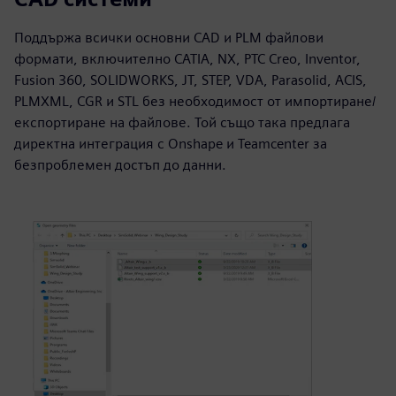
Поддържа всички основни CAD и PLM файлови
формати, включително CATIA, NX, PTC Creo, Inventor,
Fusion 360, SOLIDWORKS, JT, STEP, VDA, Parasolid, ACIS,
PLMXML, CGR и STL без необходимост от импортиране/
експортиране на файлове. Той също така предлага
директна интеграция с Onshape и Teamcenter за
безпроблемен достъп до данни.