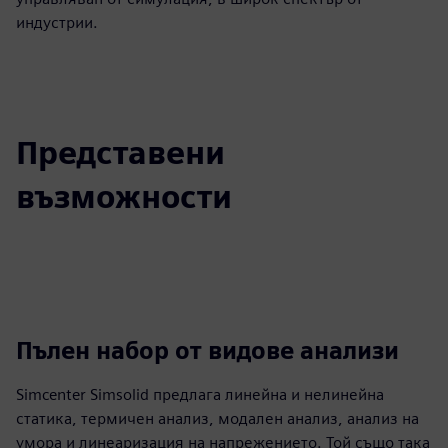
индустрии.
Представени
възможности
Пълен набор от видове анализи
Simcenter Simsolid предлага линейна и нелинейна
статика, термичен анализ, модален анализ, анализ на
умора и линеаризация на напрежението. Той също така