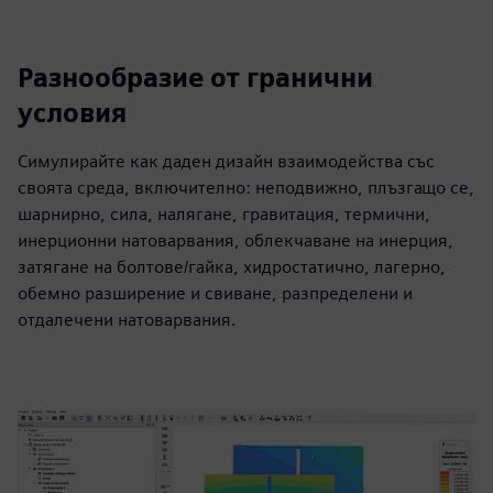
Разнообразие от гранични
условия
Симулирайте как даден дизайн взаимодейства със
своята среда, включително: неподвижно, плъзгащо се,
шарнирно, сила, налягане, гравитация, термични,
инерционни натоварвания, облекчаване на инерция,
затягане на болтове/гайка, хидростатично, лагерно,
обемно разширение и свиване, разпределени и
отдалечени натоварвания.