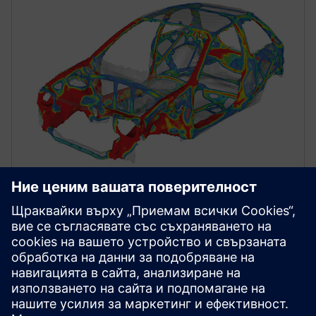
STRUCTURAL SIMULATION
Simcenter Optistruct
Доказан в индустрията структурен решител за
линейни и нелинейни анализи при статични и
динамични натоварвания, водещ на пазара в