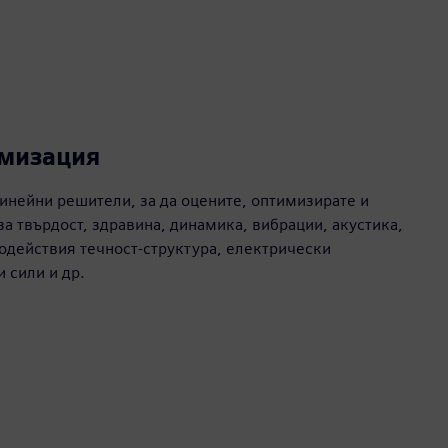
имизация
инейни решители, за да оцените, оптимизирате и
а твърдост, здравина, динамика, вибрации, акустика,
одействия течност-структура, електрически
 сили и др.