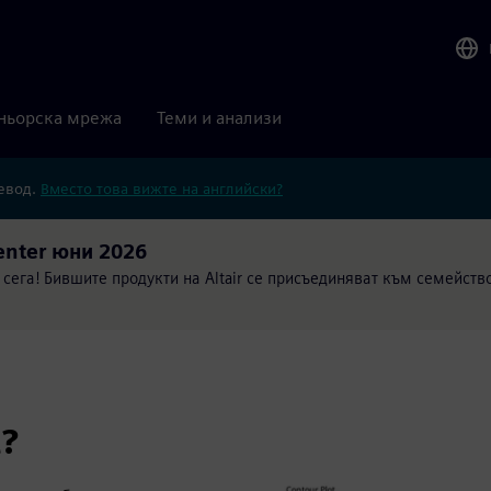
ньорска мрежа
Теми и анализи
ревод.
Вместо това вижте на английски?
enter юни 2026
 сега! Бившите продукти на Altair се присъединяват към семейство
t?