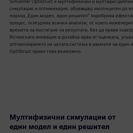
Simcenter Optistruct е мултифизичен и мултидисциплин
симулация и оптимизация, обхващащ имплицитен до из
подход „Един модел, един решител“ подобрява ефекти
процес, осигурява всички анализи, от които инженерит
времето за постигане на резултати, без да прави комп
Истинската иновация в дизайна идва от оценката, усъ
оптимизирането на цялата система в рамките на един 
OptiStruct прави това възможно.
Мултифизични симулации от
един модел и един решител