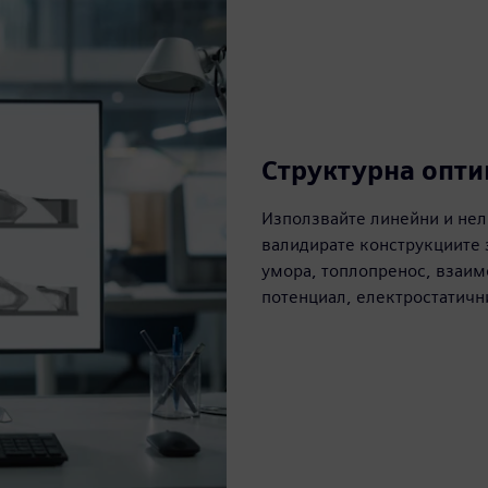
Структурна опт
Използвайте линейни и нел
валидирате конструкциите з
умора, топлопренос, взаим
потенциал, електростатични