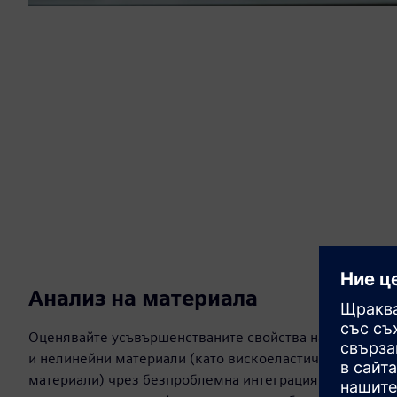
Анализ на материала
Оценявайте усъвършенстваните свойства на материали
и нелинейни материали (като вискоеластични, еласто
материали) чрез безпроблемна интеграция със Simcente