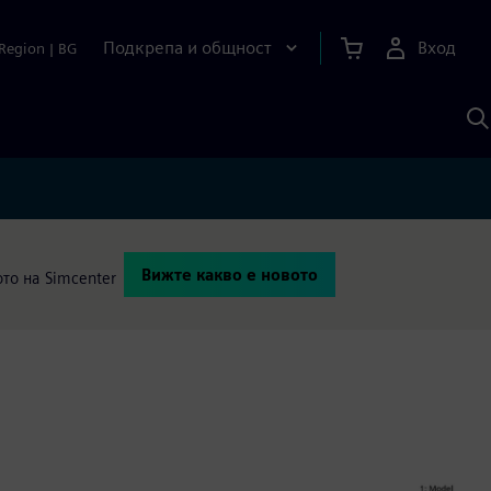
Подкрепа и общност
Вход
Region
|
BG
Т
с
S
Вижте какво е новото
то на Simcenter