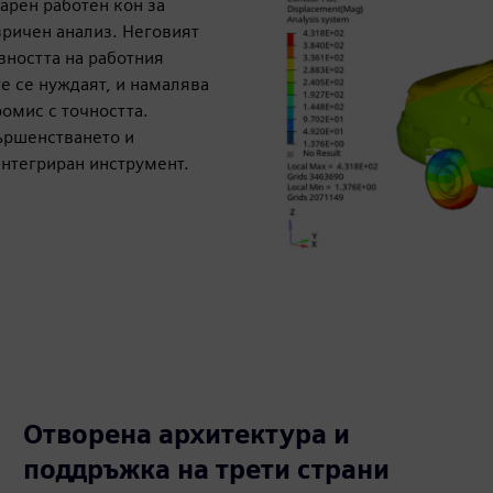
арен работен кон за
ричен анализ. Неговият
вността на работния
е се нуждаят, и намалява
ромис с точността.
вършенстването и
интегриран инструмент.
Отворена архитектура и
поддръжка на трети страни