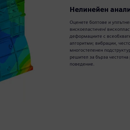
Нелинейен анал
Оценете болтове и уплътне
вискоеластичен/ вископлас
деформациите с всеобхват
алгоритми; вибрации, често
многостепенен подструктур
решител за бърза честотна 
поведение.