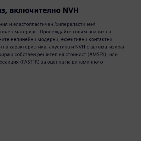
из, включително NVH
ния и еластопластичен /хипереластичен/
тичен материал. Провеждайте голям анализ на
ните нелинейни модерни, ефективни контактни
тна характеристика, акустика и NVH с автоматизиран
иращ собствен решител на стойност (AMSES); или
реакция (FASTFR) за оценка на динамичното