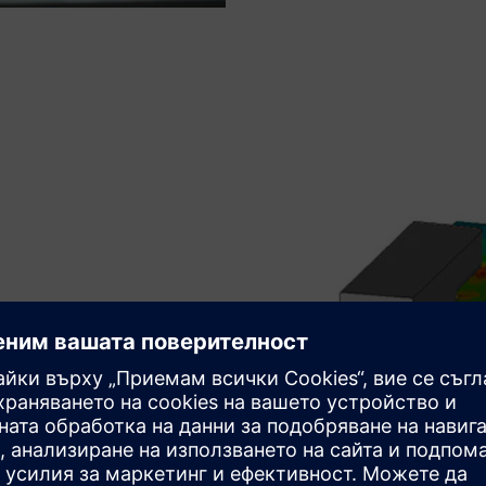
те за композити, решетки
пластични и хипереластични
r® Material Data Center™