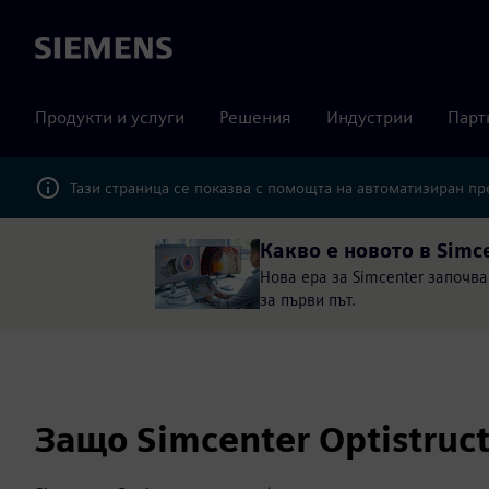
Siemens
Продукти и услуги
Решения
Индустрии
Парт
Тази страница се показва с помощта на автоматизиран п
Какво е новото в Simc
Нова ера за Simcenter започва
за първи път.
Защо Simcenter Optistruc