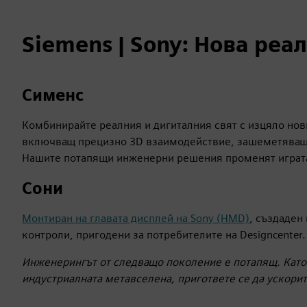
Siemens | Sony: Нова реа
Сименс
Комбинирайте реалния и дигиталния свят с изцяло но
включващ прецизно 3D взаимодействие, зашеметяваща
Нашите потапящи инженерни решения променят играта
Сони
Монтиран на главата дисплей на Sony (HMD)
, създаден
контроли, пригодени за потребителите на Designcenter.
Инженерингът от следващо поколение е потапящ. Като 
индустриалната метавселена, пригответе се да ускори