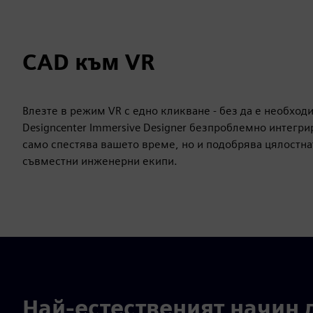
CAD към VR
Влезте в режим VR с едно кликване - без да е необходи
Designcenter Immersive Designer безпроблемно интегрир
само спестява вашето време, но и подобрява цялостна
съвместни инженерни екипи.
Най-естественият начин 