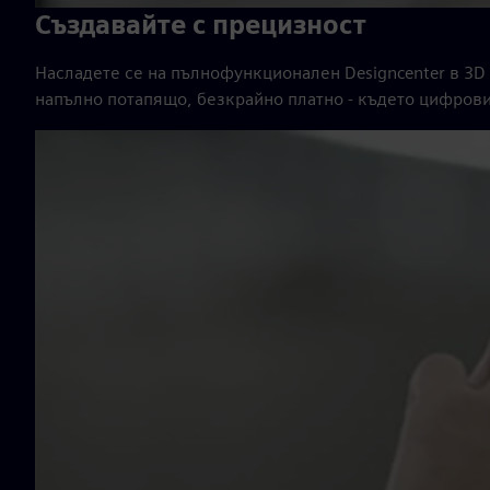
Създавайте с прецизност
Насладете се на пълнофункционален Designcenter в 3D 
напълно потапящо, безкрайно платно - където цифрови