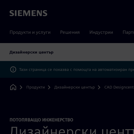
Siemens
Продукти и услуги
Решения
Индустрии
Парт
Дизайнерски център
Тази страница се показва с помощта на автоматизиран п
Продукти
Дизайнерски център
CAD Designcent
Home
ПОТОПЯВАЩО ИНЖЕНЕРСТВО
Дизайнерски цент