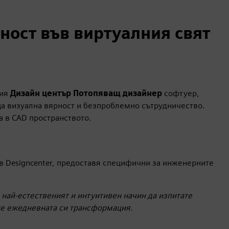
лност във виртуалния свят
вия
Дизайн център
Потопяващ дизайнер
софтуер,
 визуална вярност и безпроблемно сътрудничество.
 в CAD пространството.
 в Designcenter, предоставя специфични за инженерните
най-естественият и интуитивен начин да изпитате
те ежедневната си трансформация.