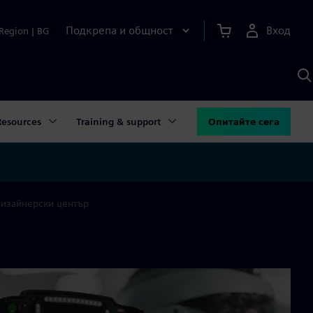
Подкрепа и общност
Вход
Region
|
BG
Т
с
S
Resources
Training & support
Опитайте сега
изайнерски център