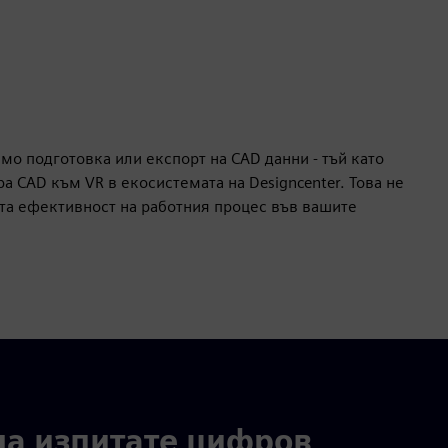
мо подготовка или експорт на CAD данни - тъй като
а CAD към VR в екосистемата на Designcenter. Това не
та ефективност на работния процес във вашите
да изпитате цифров