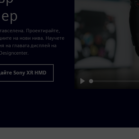
нер
етавселена. Проектирайте,
циите на нови нива. Научете
ия на главата дисплей на
Designcenter.
дайте Sony XR HMD
Play