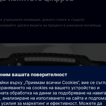
е утрешните иновации, докато стоите в
същото
лизирайте цялата верига на процеси в уникална потапяща