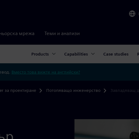
ньорска мрежа
Теми и анализи
Products
Capabilities
Case studies
ревод.
Вместо това вижте на английски?
er за проектиране
Потопяващо инженерство
Завладяващ д
ър